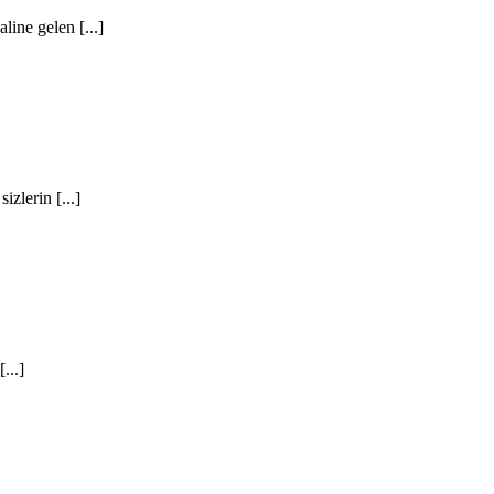
ine gelen [...]
izlerin [...]
...]