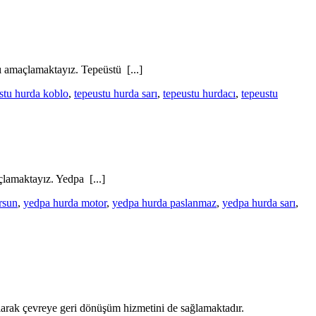
 amaçlamaktayız. Tepeüstü [...]
stu hurda koblo
,
tepeustu hurda sarı
,
tepeustu hurdacı
,
tepeustu
lamaktayız. Yedpa [...]
rsun
,
yedpa hurda motor
,
yedpa hurda paslanmaz
,
yedpa hurda sarı
,
 alarak çevreye geri dönüşüm hizmetini de sağlamaktadır.