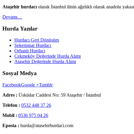
Ataşehir hurdacı
olarak İstanbul ilinin ağırlıklı olarak anadolu yak
Devamı…
Hurda Yazılar
Hurdacı Geri Dönüşüm
Şekerpınar Hurdacı
Orhanlı Hurdacı
Çekmeköy Değerinde Hurda Alımı
Ataşehir Değerinde Hurda Alımı
Sosyal Medya
Facebook
Google +
Tumblr
Adres :
Üsküdar Caddesi No: 59 Ataşehir / İstanbul
Telefon :
0532 448 37 26
Mobil :
0536 975 04 26
Eposta :
hurda@atasehirhurdaci.com