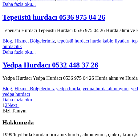
Daha fazla oku...
Tepeüstü hurdacı 0536 975 04 26
Tepeüstü Hurdacı Tepeüstü Hurdacı 0536 975 04 26 Hurda alımı ve Hur
Blog
,
Hizmet Bölgelerimiz
,
tepeüstü hurdacı
hurda kablo fiyatları
,
tep
hurdacılık
Daha fazla oku...
Yedpa Hurdacı 0532 448 37 26
Yedpa Hurdacı Yedpa Hurdacı 0536 975 04 26 Hurda alımı ve Hurda sat
Blog
,
Hizmet Bölgelerimiz
yedpa hurda
,
yedpa hurda alımınyum
,
yed
yedpa hurdacı
Daha fazla oku...
1
2
Next
Bizi Tanıyın
Hakkımızda
1999’lı yıllarda kurulan firmamız hurda , alimunyum , çinko , krom ,ko