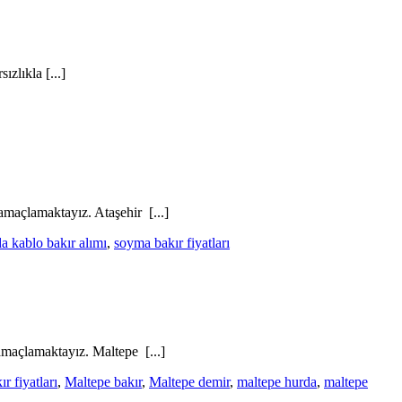
zlıkla [...]
amaçlamaktayız. Ataşehir [...]
a kablo bakır alımı
,
soyma bakır fiyatları
amaçlamaktayız. Maltepe [...]
r fiyatları
,
Maltepe bakır
,
Maltepe demir
,
maltepe hurda
,
maltepe