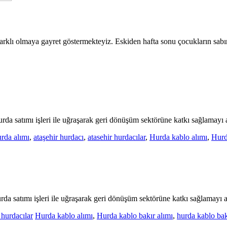
arklı olmaya gayret göstermekteyiz. Eskiden hafta sonu çocukların sabırsı
a satımı işleri ile uğraşarak geri dönüşüm sektörüne katkı sağlamayı 
urda alımı
,
ataşehir hurdacı
,
atasehir hurdacılar
,
Hurda kablo alımı
,
Hurd
 satımı işleri ile uğraşarak geri dönüşüm sektörüne katkı sağlamayı 
hurdacılar
Hurda kablo alımı
,
Hurda kablo bakır alımı
,
hurda kablo bakı