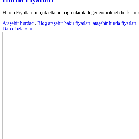
Hurda Fiyatları bir çok etkene bağlı olarak değerlendirilmelidir. İstanbul
Ataşehir hurdacı
,
Blog
ataşehir bakır fiyatları
,
ataşehir hurda fiyatları
,
Daha fazla oku...