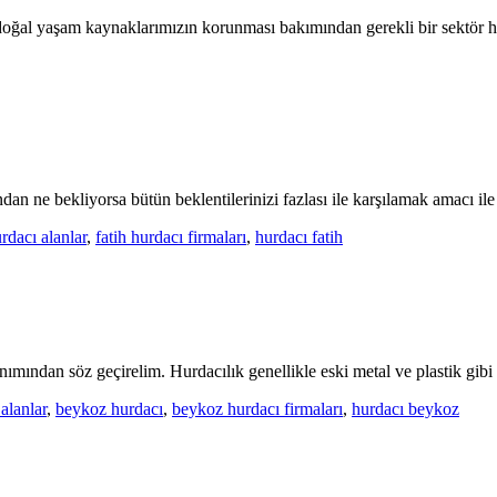
doğal yaşam kaynaklarımızın korunması bakımından gerekli bir sektör hal
an ne bekliyorsa bütün beklentilerinizi fazlası ile karşılamak amacı ile s
urdacı alanlar
,
fatih hurdacı firmaları
,
hurdacı fatih
mından söz geçirelim. Hurdacılık genellikle eski metal ve plastik gibi [
alanlar
,
beykoz hurdacı
,
beykoz hurdacı firmaları
,
hurdacı beykoz