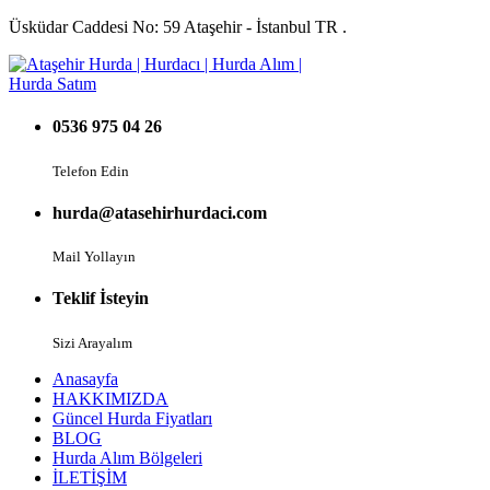
Üsküdar Caddesi No: 59 Ataşehir - İstanbul TR .
0536 975 04 26
Telefon Edin
hurda@atasehirhurdaci.com
Mail Yollayın
Teklif İsteyin
Sizi Arayalım
Anasayfa
HAKKIMIZDA
Güncel Hurda Fiyatları
BLOG
Hurda Alım Bölgeleri
İLETİŞİM