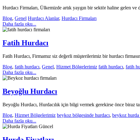
Hurdacı Firmaları, Ülkemizde artık yaygın bir sektör haline gelen ve 
Blog
,
Genel
Hurdacı Alanlar
,
Hurdacı Firmaları
Daha fazla oku...
Fatih Hurdacı
Fatih Hurdacı, Firmamız siz değerli müşterilerimiz bir hurdacı firmasınd
Blog
,
fatih hurdacı
,
Genel
,
Hizmet Bölgelerimiz
fatih hurdacı
,
fatih h
Daha fazla oku...
Beyoğlu Hurdacı
Beyoğlu Hurdacı, Hurdacılık için bilgi vermek gerekirse önce biraz tanı
Blog
,
Hizmet Bölgelerimiz
beykoz bölgesinde hurdacı
,
beykoz hurda 
Daha fazla oku...
Hurda Fiyatları