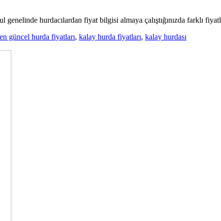
 genelinde hurdacılardan fiyat bilgisi almaya çalıştığınızda farklı fiyatlar
en güncel hurda fiyatları
,
kalay hurda fiyatları
,
kalay hurdası