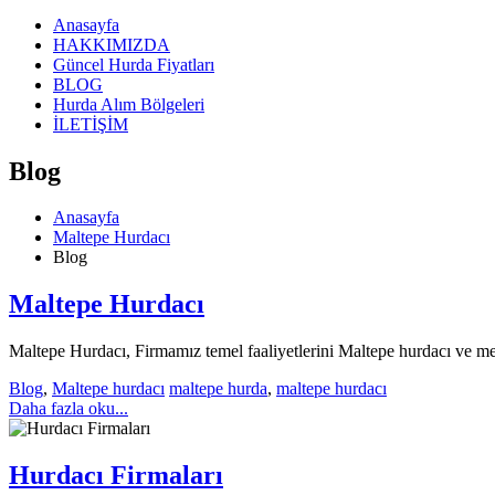
Anasayfa
HAKKIMIZDA
Güncel Hurda Fiyatları
BLOG
Hurda Alım Bölgeleri
İLETİŞİM
Blog
Anasayfa
Maltepe Hurdacı
Blog
Maltepe Hurdacı
Maltepe Hurdacı, Firmamız temel faaliyetlerini Maltepe hurdacı ve met
Blog
,
Maltepe hurdacı
maltepe hurda
,
maltepe hurdacı
Daha fazla oku...
Hurdacı Firmaları