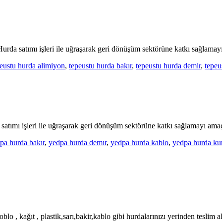
da satımı işleri ile uğraşarak geri dönüşüm sektörüne katkı sağlamayı
eustu hurda alimiyon
,
tepeustu hurda bakır
,
tepeustu hurda demir
,
tepeu
ımı işleri ile uğraşarak geri dönüşüm sektörüne katkı sağlamayı amaç
pa hurda bakır
,
yedpa hurda demır
,
yedpa hurda kablo
,
yedpa hurda ku
blo , kağıt , plastik,sarı,bakir,kablo gibi hurdalarınızı yerinden teslim