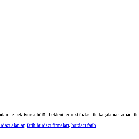
an ne bekliyorsa bütün beklentilerinizi fazlası ile karşılamak amacı ile s
urdacı alanlar
,
fatih hurdacı firmaları
,
hurdacı fatih