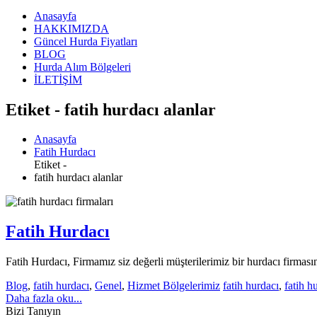
Anasayfa
HAKKIMIZDA
Güncel Hurda Fiyatları
BLOG
Hurda Alım Bölgeleri
İLETİŞİM
Etiket - fatih hurdacı alanlar
Anasayfa
Fatih Hurdacı
Etiket -
fatih hurdacı alanlar
Fatih Hurdacı
Fatih Hurdacı, Firmamız siz değerli müşterilerimiz bir hurdacı firmasınd
Blog
,
fatih hurdacı
,
Genel
,
Hizmet Bölgelerimiz
fatih hurdacı
,
fatih h
Daha fazla oku...
Bizi Tanıyın