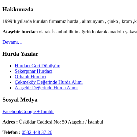
Hakkımızda
1999’lı yıllarda kurulan firmamız hurda , alimunyum , çinko , krom ,ko
Ataşehir hurdacı
olarak İstanbul ilinin ağırlıklı olarak anadolu yak
Devamı…
Hurda Yazılar
Hurdacı Geri Dönüşüm
Şekerpınar Hurdacı
Orhanlı Hurdacı
Çekmeköy Değerinde Hurda Alımı
Ataşehir Değerinde Hurda Alımı
Sosyal Medya
Facebook
Google +
Tumblr
Adres :
Üsküdar Caddesi No: 59 Ataşehir / İstanbul
Telefon :
0532 448 37 26