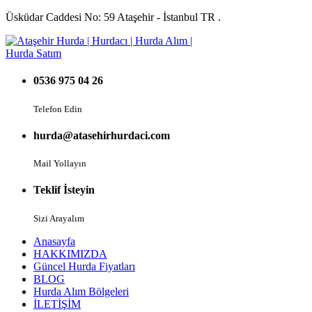
Üsküdar Caddesi No: 59 Ataşehir - İstanbul TR .
0536 975 04 26
Telefon Edin
hurda@atasehirhurdaci.com
Mail Yollayın
Teklif İsteyin
Sizi Arayalım
Anasayfa
HAKKIMIZDA
Güncel Hurda Fiyatları
BLOG
Hurda Alım Bölgeleri
İLETİŞİM