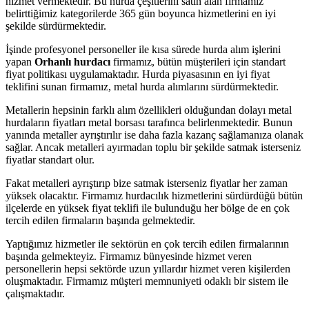
hizmet vermektedir. Bu hurda çeşitlerini satın alan firmamız
belirttiğimiz kategorilerde 365 gün boyunca hizmetlerini en iyi
şekilde sürdürmektedir.
İşinde profesyonel personeller ile kısa sürede hurda alım işlerini
yapan
Orhanlı hurdacı
firmamız, bütün müşterileri için standart
fiyat politikası uygulamaktadır. Hurda piyasasının en iyi fiyat
teklifini sunan firmamız, metal hurda alımlarını sürdürmektedir.
Metallerin hepsinin farklı alım özellikleri olduğundan dolayı metal
hurdaların fiyatları metal borsası tarafınca belirlenmektedir. Bunun
yanında metaller ayrıştırılır ise daha fazla kazanç sağlamanıza olanak
sağlar. Ancak metalleri ayırmadan toplu bir şekilde satmak isterseniz
fiyatlar standart olur.
Fakat metalleri ayrıştırıp bize satmak isterseniz fiyatlar her zaman
yüksek olacaktır. Firmamız hurdacılık hizmetlerini sürdürdüğü bütün
ilçelerde en yüksek fiyat teklifi ile bulunduğu her bölge de en çok
tercih edilen firmaların başında gelmektedir.
Yaptığımız hizmetler ile sektörün en çok tercih edilen firmalarının
başında gelmekteyiz. Firmamız bünyesinde hizmet veren
personellerin hepsi sektörde uzun yıllardır hizmet veren kişilerden
oluşmaktadır. Firmamız müşteri memnuniyeti odaklı bir sistem ile
çalışmaktadır.