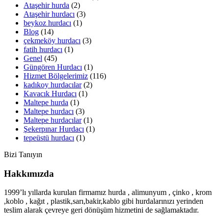
Ataşehir hurda
(2)
Ataşehir hurdacı
(3)
beykoz hurdacı
(1)
Blog
(14)
çekmeköy hurdacı
(3)
fatih hurdacı
(1)
Genel
(45)
Güngören Hurdacı
(1)
Hizmet Bölgelerimiz
(116)
kadıkoy hurdacılar
(2)
Kavacık Hurdacı
(1)
Maltepe hurda
(1)
Maltepe hurdacı
(3)
Maltepe hurdacılar
(1)
Şekerpınar Hurdacı
(1)
tepeüstü hurdacı
(1)
Bizi Tanıyın
Hakkımızda
1999’lı yıllarda kurulan firmamız hurda , alimunyum , çinko , krom
,koblo , kağıt , plastik,sarı,bakir,kablo gibi hurdalarınızı yerinden
teslim alarak çevreye geri dönüşüm hizmetini de sağlamaktadır.