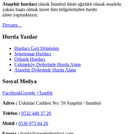
Ataşehir hurdacı
olarak İstanbul ilinin ağırlıklı olarak anadolu
yakası başta olmak üzere tüm bölgelerinden
hurda
alımı
yapmaktayız.
Devamı…
Hurda Yazılar
Hurdacı Geri Dönüşüm
Şekerpınar Hurdacı
Orhanlı Hurdacı
Çekmeköy Değerinde Hurda Alımı
Ataşehir Değerinde Hurda Alımı
Sosyal Medya
Facebook
Google +
Tumblr
Adres :
Üsküdar Caddesi No: 59 Ataşehir / İstanbul
Telefon :
0532 448 37 26
Mobil :
0536 975 04 26
Eposta :
hurda@atasehirhurdaci.com