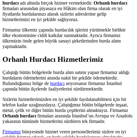
hurdacı
adı altında birçok hizmet vermektedir.
Orhanlı hurdacı
firmaları arasından piyasaya en Hâkim olan firma olarak en iyi
fiyatlarda hurdalarınızı alarak sizlerin adreslerine gelip
hizmetlerimizi en iyi şekilde sağlıyoruz.
Firmamız ülkemiz çapında hurdacılık işlerini yürütmekle birlikte
ülke ekonomisine ciddi katkılar sunmaktadır. Ayrıca firmamız
ülkemizin önde gelen büyük sanayi şirketlerinden hurda alımı
yapmaktadır.
Orhanlı Hurdacı Hizmetlerimiz
Çalıştığı bütün bölgelerde hurda alım satımı yapan firmamız aldığı
hurdaların ödemelerini anında nakit bir şekilde ödemektedir.
Bulunduğunuz bölge de
hurdacı
arıyorsanız firmamız İstanbul
çapında bütün ilçelerde faaliyetlerini sürdürmektedir.
Sizlerin hizmetlerimizden en iyi şekilde faydalanabilmesi için bir
telefon kadar uzağınızdayız. Çalıştığımız bütün bölgelerde inşaat,
metal, çelik ve diğer bütün hurda çeşitlerini almaktayız. Firmamız
Orhanlı hurdacı
firmaları arasında İstanbul’un Avrupa ve Anadolu
yakasının tümünde hizmetlerini sürdüren tek firmadır.
Firmamız
bünyesinde hizmet veren personellerimiz sizlere en iyi