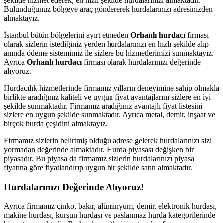
şekilde hizmet ederek, en hızlı şekilde hurdalarınızı almaktadır.
Bulunduğunuz bölgeye araç göndererek hurdalarınızı adresinizden
almaktayız.
İstanbul bütün bölgelerini ayırt etmeden
Orhanlı hurdacı
firması
olarak sizlerin istediğiniz yerden hurdalarınızı en hızlı şekilde alıp
anında ödeme sistemimiz ile sizlere bu hizmetlerimizi sunmaktayız.
Ayrıca
Orhanlı hurdacı
firması olarak hurdalarınızı değerinde
alıyoruz.
Hurdacılık hizmetlerinde firmamız yılların deneyimine sahip olmakla
birlikte aradığınız kaliteli ve uygun fiyat avantajlarını sizlere en iyi
şekilde sunmaktadır. Firmamız aradığınız avantajlı fiyat listesini
sizlere en uygun şekilde sunmaktadır. Ayrıca metal, demir, inşaat ve
birçok hurda çeşidini almaktayız.
Firmamız sizlerin belirtmiş olduğu adrese gelerek hurdalarınızı sizi
yormadan değerinde almaktadır. Hurda piyasası değişken bir
piyasadır. Bu piyasa da firmamız sizlerin hurdalarınızı piyasa
fiyatına göre fiyatlandırıp uygun bir şekilde satın almaktadır.
Hurdalarınızı Değerinde Alıyoruz!
Ayrıca firmamız çinko, bakır, alüminyum, demir, elektronik hurdası,
makine hurdası, kurşun hurdası ve paslanmaz hurda kategorilerinde