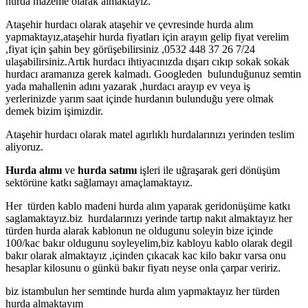
hurda mazeme olarak almaktayız.
Ataşehir hurdacı olarak ataşehir ve çevresinde hurda alım
yapmaktayız,ataşehir hurda fiyatları için arayın gelip fiyat verelim
,fiyat için şahin bey görüşebilirsiniz ,0532 448 37 26 7/24
ulaşabilirsiniz.Artık hurdacı ihtiyacınızda dışarı cıkıp sokak sokak
hurdacı aramanıza gerek kalmadı. Googleden bulunduğunuz semtin
yada mahallenin adını yazarak ,hurdacı arayıp ev veya iş
yerlerinizde yarım saat içinde hurdanın bulunduğu yere olmak
demek bizim işimizdir.
Ataşehir hurdacı olarak matel agırlıklı hurdalarınızı yerinden teslim
aliyoruz.
Hurda alımı
ve
hurda satımı
işleri ile uğraşarak geri dönüşüm
sektörüne katkı sağlamayı amaçlamaktayız.
Her türden kablo madeni hurda alım yaparak geridonüşüme katkı
saglamaktayız.biz hurdalarınızı yerinde tartıp nakıt almaktayız her
türden hurda alarak kablonun ne oldugunu soleyin bize içinde
100/kac bakır oldugunu soyleyelim,biz kabloyu kablo olarak degil
bakır olarak almaktayız ,içinden çıkacak kac kilo bakır varsa onu
hesaplar kilosunu o günkü bakır fiyatı neyse onla çarpar veririz.
biz istambulun her semtinde hurda alım yapmaktayız her türden
hurda almaktayım