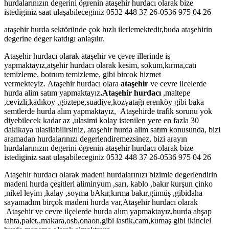
hurdalarınızın degerini ögrenin ataşehir hurdacı olarak bize
istediginiz saat ulaşabileceginiz 0532 448 37 26-0536 975 04 26
ataşehir hurda sektöründe çok hızlı ilerlemektedir,buda ataşehirin
degerine deger katdıgı anlaşılır.
Ataşehir hurdacı olarak ataşehir ve çevre illerinde iş
yapmaktayız,atşehir hurdacı olarak kesim, sokum,kırma,catı
temizleme, botrum temizleme, gibi bircok hizmet
vermekteyiz. Ataşehir hurdacı olara
ataşehir
ve cevre ilcelerde
hurda alim satım yapmaktayız
.Ataşehir hurdacı
,maltepe
,cevizli,kadıkoy ,göztepe,suadiye,kozyatağı erenköy gibi baka
semtlerde hurda alım yapmaktayız, Ataşehirde trafik sorunu yok
diyebilecek kadar az ,ulasimi kolay istenilen yere en fazla 30
dakikaya ulasilabilirsiniz, ataşehir hurda alim satım konusunda, bizi
aramadan hurdalarınızı degerlendiremezsinez, bizi arayın
hurdalarınızın degerini ögrenin ataşehir hurdacı olarak bize
istediginiz saat ulaşabileceginiz 0532 448 37 26-0536 975 04 26
Ataşehir hurdacı olarak madeni hurdalarınızı bizimle degerlendirin
madeni hurda çeşitleri aliminyum ,sarı, kablo ,bakır kurşun çinko
,nikel leyim ,kalay ,soyma bAkır,kırma bakır,gümüş ,gibidaha
sayamadım birçok madeni hurda var,Ataşehir hurdacı olarak
Ataşehir ve cevre ilçelerde hurda alım yapmaktayız.hurda ahşap
tahta,palet,,makara,osb,onaon,gibi lastik,cam,kumaş gibi ikinciel