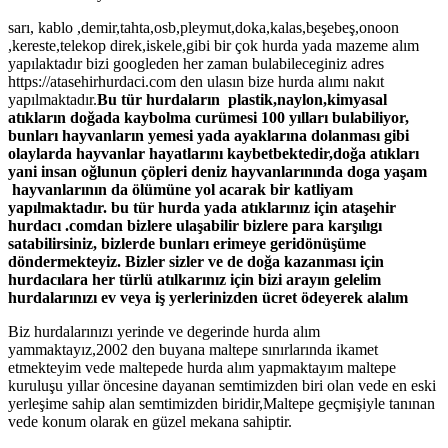
sarı, kablo ,demir,tahta,osb,pleymut,doka,kalas,beşebeş,onoon
,kereste,telekop direk,iskele,gibi bir çok hurda yada mazeme alım
yapılaktadır bizi googleden her zaman bulabileceginiz adres
https://atasehirhurdaci.com den ulasın bize hurda alımı nakıt
yapılmaktadır.
Bu tür hurdaların plastik,naylon,kimyasal
atıkların doğada kaybolma curümesi 100 yılları bulabiliyor,
bunları hayvanların yemesi yada ayaklarına dolanması gibi
olaylarda hayvanlar hayatlarını kaybetbektedir,doğa atıkları
yani insan oğlunun çöpleri deniz hayvanlarınında doga yaşam
hayvanlarının da ölümüne yol acarak bir katliyam
yapılmaktadır. bu tür hurda yada atıklarınız için ataşehir
hurdacı .comdan bizlere ulaşabilir bizlere para karşılıgı
satabilirsiniz, bizlerde bunları erimeye geridönüşüme
döndermekteyiz. Bizler sizler ve de doğa kazanması için
hurdacılara her türlü atılkarınız için bizi arayın gelelim
hurdalarınızı ev veya iş yerlerinizden ücret ödeyerek alalım
Biz hurdalarınızı yerinde ve degerinde hurda alım
yammaktayız,2002 den buyana maltepe sınırlarında ikamet
etmekteyim vede maltepede hurda alım yapmaktayım maltepe
kuruluşu yıllar öncesine dayanan semtimizden biri olan vede en eski
yerleşime sahip alan semtimizden biridir,Maltepe geçmişiyle tanınan
vede konum olarak en güzel mekana sahiptir.