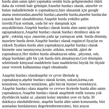
hurda alım satım işleri yapmakta semtin hızla gelişmesinden ötürü
daha da verimli hale gelmiştir.Atasehir hurdacı olarak,
atasehir
ve
butun mahallelerinde is yapmaktayız,bize ulasamak için google
atama motorundan,atasehir hurdacı,atasehir hurda,atasehir hurdacılar
yazarak bize ulasabilirsiniz.Ataşehir hurda yetkilisi şahin
özerdir.Fiyat sormak, yada bir sey danışmak için
arayabilirsiniz.Ataşehir hurdacı olarak hurda alım satım işleriyle
ugraşmaktayız,Ataşehir hurdacı olarak hurdacı denilince akla ne
gelir , eskimiş eşya ,mazeme,yada işe yarmayan artık hurda dönmüş
mazelere hurda denir.Ataşehir hurdacı olarak engüncel fiyaylar en
yüksek fiyatlara hurda alım yapmaktayız,taşehir hurdacı olarak
hizmette sınır tanımıyoruz,kesim ,söküm, temizlik ,işleri de
yapmaktayız.Her türden hurda almaktayım tahta , pleymut, osb,
ahşap hurdaları gibi bir çok hurda türü almaktayım.Geri dönüşüm
sektöründe kimyasal maddelerin ham maddelerini büyük bir ölçüde
zarar vererek kullanımına engel olmaktadır.
Ataşehir hurdacı olaraktaşehir ve çevre illerinde iş
yapmaktayız,atşehir hurdacı olarak kesim, sokum,kırma,catı
temizleme, botrum temizleme, gibi bircok hizmet vermekteyiz.
Ataşehir hurdacı olara ataşehir ve cevrwe ilcelerde hurda alim satım
yapmaktayız.Ataşehir hurdacı olarak ataşehirde trafik sorunu yok
diyebilecek kadar az ,ulasimi kolay istenilen yere en fazla 30
dakikaya ulasilabilirsiniz, ataşehir hurda alim satım konusunda, bizi
aramadan hurdalarınızı degerlendiremezsinez, bizi arayın