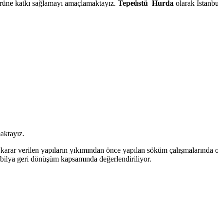
törüne katkı sağlamayı amaçlamaktayız.
Tepeüstü Hurda
olarak İstanbu
aktayız.
arar verilen yapıların yıkımından önce yapılan söküm çalışmalarında or
obilya geri dönüşüm kapsamında değerlendiriliyor.