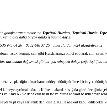
 için google arama motoruna
Tepeüstü Hurdacı
,
Tepeüstü Hurda
,
Tepe
e, kırma gibi daha birçok dalda iş yapmaktayız.
z. 0536 975 04 26 – 0532 448 37 26 numaralardan 7/24 ulaşabilirsiniz
bran, lastik, kumaş, cam gibi Hurdalarınızı ikinci el olarak alım satım
ları durmadan değişmesi gibi bir çok sebepten dolayı çoğu kişi iflas etmi
, metal ve plastiğin tekrar hammaddeye dönüştürülmesi için geri dönüşüm 
 kaliteye ayrılmaktadır. 1. Kalite anakartlar aşağıda görebileceğiniz şek
 P3 ve Amd K7 ve daha eski nesil ise ve hurda anakart baskılı devre rengi
saydı yeşil veya sarı renk dahi olsa 2. Kalite anakart kabul edilecekti 