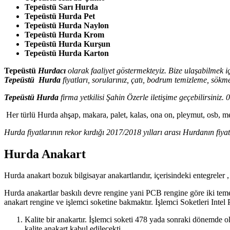
Tepeüstü Sarı Hurda
Tepeüstü Hurda Pet
Tepeüstü Hurda Naylon
Tepeüstü Hurda Krom
Tepeüstü Hurda Kurşun
Tepeüstü Hurda Karton
Tepeüstü
Hurdacı
olarak faaliyet göstermekteyiz. Bize ulaşabilmek
Tepeüstü Hurda
fiyatları, sorularınız, çatı, bodrum temizleme, sökm
Tepeüstü Hurda
firma yetkilisi Şahin Özerle iletişime geçebilirsini
Her türlü Hurda ahşap, makara, palet, kalas, ona on, pleymut, osb, me
Hurda fiyatlarının rekor kırdığı 2017/2018 yılları arası Hurdanın fiyat
Hurda Anakart
Hurda anakart bozuk bilgisayar anakartlarıdır, içerisindeki entegreler 
Hurda anakartlar baskılı devre rengine yani PCB rengine göre iki temel
anakart rengine ve işlemci soketine bakmaktır. İşlemci Soketleri Intel
Kalite bir anakartır. İşlemci soketi 478 yada sonraki dönemde ol
kalite anakart kabul edilecekti.