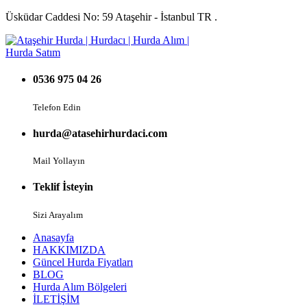
Üsküdar Caddesi No: 59 Ataşehir - İstanbul TR .
0536 975 04 26
Telefon Edin
hurda@atasehirhurdaci.com
Mail Yollayın
Teklif İsteyin
Sizi Arayalım
Anasayfa
HAKKIMIZDA
Güncel Hurda Fiyatları
BLOG
Hurda Alım Bölgeleri
İLETİŞİM