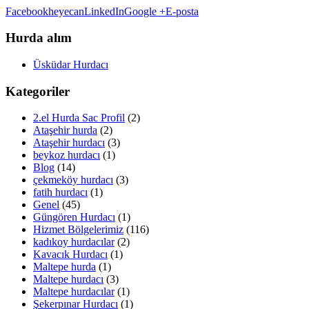
Facebook
heyecan
LinkedIn
Google +
E-posta
Hurda alım
Üsküdar Hurdacı
Kategoriler
2.el Hurda Sac Profil
(2)
Ataşehir hurda
(2)
Ataşehir hurdacı
(3)
beykoz hurdacı
(1)
Blog
(14)
çekmeköy hurdacı
(3)
fatih hurdacı
(1)
Genel
(45)
Güngören Hurdacı
(1)
Hizmet Bölgelerimiz
(116)
kadıkoy hurdacılar
(2)
Kavacık Hurdacı
(1)
Maltepe hurda
(1)
Maltepe hurdacı
(3)
Maltepe hurdacılar
(1)
Şekerpınar Hurdacı
(1)