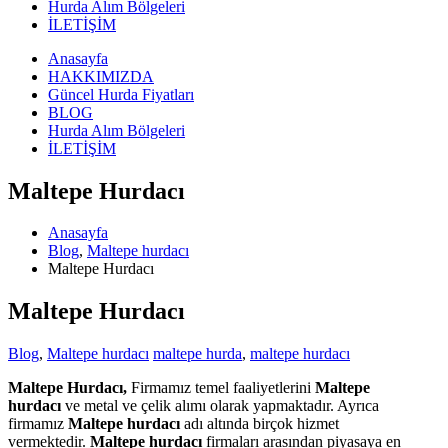
Hurda Alım Bölgeleri
İLETİŞİM
Anasayfa
HAKKIMIZDA
Güncel Hurda Fiyatları
BLOG
Hurda Alım Bölgeleri
İLETİŞİM
Maltepe Hurdacı
Anasayfa
Blog
,
Maltepe hurdacı
Maltepe Hurdacı
Maltepe Hurdacı
Blog
,
Maltepe hurdacı
maltepe hurda
,
maltepe hurdacı
Maltepe Hurdacı,
Firmamız temel faaliyetlerini
Maltepe
hurdacı
ve metal ve çelik alımı olarak yapmaktadır. Ayrıca
firmamız
Maltepe hurdacı
adı altında birçok hizmet
vermektedir.
Maltepe hurdacı
firmaları arasından piyasaya en