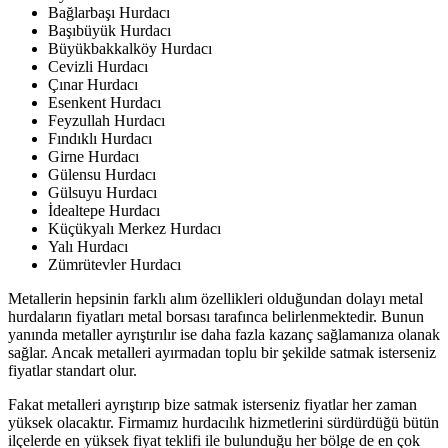
Bağlarbaşı Hurdacı
Başıbüyük Hurdacı
Büyükbakkalköy Hurdacı
Cevizli Hurdacı
Çınar Hurdacı
Esenkent Hurdacı
Feyzullah Hurdacı
Fındıklı Hurdacı
Girne Hurdacı
Gülensu Hurdacı
Gülsuyu Hurdacı
İdealtepe Hurdacı
Küçükyalı Merkez Hurdacı
Yalı Hurdacı
Zümrütevler Hurdacı
Metallerin hepsinin farklı alım özellikleri olduğundan dolayı metal
hurdaların fiyatları metal borsası tarafınca belirlenmektedir. Bunun
yanında metaller ayrıştırılır ise daha fazla kazanç sağlamanıza olanak
sağlar. Ancak metalleri ayırmadan toplu bir şekilde satmak isterseniz
fiyatlar standart olur.
Fakat metalleri ayrıştırıp bize satmak isterseniz fiyatlar her zaman
yüksek olacaktır. Firmamız hurdacılık hizmetlerini sürdürdüğü bütün
ilçelerde en yüksek fiyat teklifi ile bulunduğu her bölge de en çok