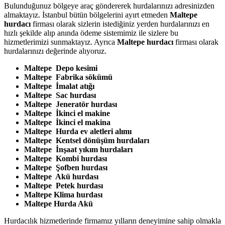
Bulunduğunuz bölgeye araç göndererek hurdalarınızı adresinizden
almaktayız. İstanbul bütün bölgelerini ayırt etmeden
Maltepe
hurdacı
firması olarak sizlerin istediğiniz yerden hurdalarınızı en
hızlı şekilde alıp anında ödeme sistemimiz ile sizlere bu
hizmetlerimizi sunmaktayız. Ayrıca
Maltepe hurdacı
firması olarak
hurdalarınızı değerinde alıyoruz.
Maltepe Depo kesimi
Maltepe Fabrika sökümü
Maltepe İmalat atığı
Maltepe Sac hurdası
Maltepe Jeneratör hurdası
Maltepe İkinci el makine
Maltepe İkinci el makina
Maltepe Hurda ev aletleri alımı
Maltepe Kentsel dönüşüm hurdaları
Maltepe İnşaat yıkım hurdaları
Maltepe Kombi hurdası
Maltepe Şofben hurdası
Maltepe Akü hurdası
Maltepe Petek hurdası
Maltepe Klima hurdası
Maltepe Hurda Akü
Hurdacılık hizmetlerinde firmamız yılların deneyimine sahip olmakla