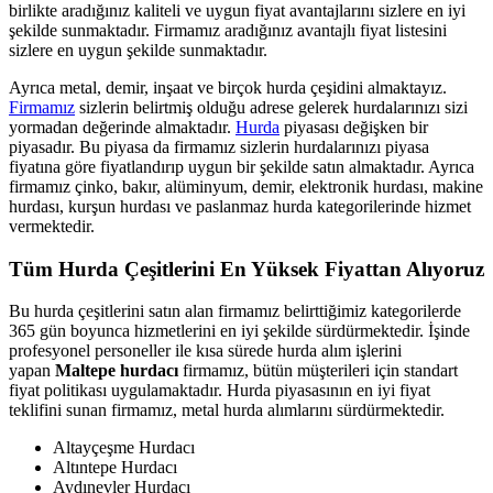
birlikte aradığınız kaliteli ve uygun fiyat avantajlarını sizlere en iyi
şekilde sunmaktadır. Firmamız aradığınız avantajlı fiyat listesini
sizlere en uygun şekilde sunmaktadır.
Ayrıca metal, demir, inşaat ve birçok hurda çeşidini almaktayız.
Firmamız
sizlerin belirtmiş olduğu adrese gelerek hurdalarınızı sizi
yormadan değerinde almaktadır.
Hurda
piyasası değişken bir
piyasadır. Bu piyasa da firmamız sizlerin hurdalarınızı piyasa
fiyatına göre fiyatlandırıp uygun bir şekilde satın almaktadır. Ayrıca
firmamız çinko, bakır, alüminyum, demir, elektronik hurdası, makine
hurdası, kurşun hurdası ve paslanmaz hurda kategorilerinde hizmet
vermektedir.
Tüm Hurda Çeşitlerini En Yüksek Fiyattan Alıyoruz
Bu hurda çeşitlerini satın alan firmamız belirttiğimiz kategorilerde
365 gün boyunca hizmetlerini en iyi şekilde sürdürmektedir. İşinde
profesyonel personeller ile kısa sürede hurda alım işlerini
yapan
Maltepe hurdacı
firmamız, bütün müşterileri için standart
fiyat politikası uygulamaktadır. Hurda piyasasının en iyi fiyat
teklifini sunan firmamız, metal hurda alımlarını sürdürmektedir.
Altayçeşme Hurdacı
Altıntepe Hurdacı
Aydınevler Hurdacı