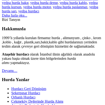
yedpa hurda bakır
,
yedpa hurda demır
,
yedpa hurda kablo
,
yedpa
hurda kursun
,
yedpa hurda motor
,
yedpa hurda paslanmaz
,
yedpa
hurda sarı
,
yedpa hurdacı
Daha fazla oku...
Bizi Tanıyın
Hakkımızda
1999’lı yıllarda kurulan firmamız hurda , alimunyum , çinko , krom
,koblo , kağıt , plastik,sarı,bakir,kablo gibi hurdalarınızı yerinden
teslim alarak çevreye geri dönüşüm hizmetini de sağlamaktadır.
Ataşehir hurdacı
olarak İstanbul ilinin ağırlıklı olarak anadolu
yakası başta olmak üzere tüm bölgelerinden
hurda
alımı
yapmaktayız.
Devamı…
Hurda Yazılar
Hurdacı Geri Dönüşüm
Şekerpınar Hurdacı
Orhanlı Hurdacı
Çekmeköy Değerinde Hurda Alımı