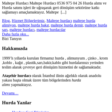
Maltepe Hurdacı Maltepe Hurdacı 0536 975 04 26 Hurda alımı ve
Hurda satımı işleri ile uğraşarak geri dönüşüm sektörüne katkı
sağlamayı amaçlamaktayız. Maltepe [...]
Blog
,
Hizmet Bölgelerimiz
,
Maltepe hurdacı
maltepe hurda
alimiyon
,
maltepe hurda bakır
,
maltepe hurda demir
,
maltepe hurda
sarı
,
maltepe hurdacı
,
maltepe hurdacılar
Daha fazla oku...
Bizi Tanıyın
Hakkımızda
1999’lı yıllarda kurulan firmamız hurda , alimunyum , çinko , krom
,koblo , kağıt , plastik,sarı,bakir,kablo gibi hurdalarınızı yerinden
teslim alarak çevreye geri dönüşüm hizmetini de sağlamaktadır.
Ataşehir hurdacı
olarak İstanbul ilinin ağırlıklı olarak anadolu
yakası başta olmak üzere tüm bölgelerinden
hurda
alımı
yapmaktayız.
Devamı…
Hurda Yazılar