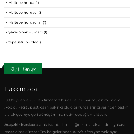
Maltepe hurda
(1)
Maltepe hurdacı
(3)
Maltepe hurdacılar
(1)
Şekerpınar Hurdacı
(1)
tepeüstü hurdacı
(1)
Bizi Tanıyın
Hakkımızda
1999’lı yıllarda kurulan firmamız hurda , alimunyum , çinko , krom
,koblo , kağıt , plastik,sarı,bakir,kablo gibi hurdalarınızı yerinden teslim
alarak çevreye geri dönüşüm hizmetini de sağlamaktadır.
Ataşehir hurdacı
olarak İstanbul ilinin ağırlıklı olarak anadolu yakası
başta olmak üzere tüm bölgelerinden
hurda alımı
yapmaktayız.