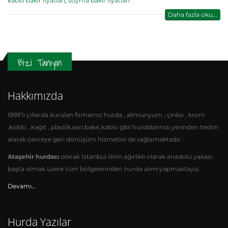
kablo bakır fiyatları
,
soyma bakır fiyatları
Daha fazla oku...
Bizi Tanıyın
Hakkımızda
1999’lı yıllarda kurulan firmamız hurda , alimunyum , çinko , krom
,koblo , kağıt , plastik,sarı,bakir,kablo gibi hurdalarınızı yerinden teslim
alarak çevreye geri dönüşüm hizmetini de sağlamaktadır.
Ataşehir hurdacı
olarak İstanbul ilinin ağırlıklı olarak anadolu yakası
başta olmak üzere tüm bölgelerinden
hurda alımı
yapmaktayız.
Devamı…
Hurda Yazılar