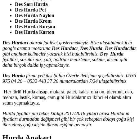
Des Sarı Hurda
Des Hurda Pet
Des Hurda Naylon
Des Hurda Krom
Des Hurda Kurşun
Des Hurda Karton
Des
Hurdacı
olarak faaliyet göstermekteyiz. Bize ulaşabilmek için
google arama motoruna
Des Hurdacı
,
Des Hurda
,
Des Hurdacılar
gibi anahtar kelimeler yazarak bizi bulabilirsiniz.
Des Hurda
fiyatları, sorularınız, çatı, bodrum temizleme, sökme, kırma gibi
daha birçok dalda iş yapmaktayız.
Des Hurda
firma yetkilisi Şahin Özerle iletişime geçebilirsiniz. 0536
975 04 26 – 0532 448 37 26 numaralardan 7/24 ulaşabilirsiniz
Her türlü Hurda ahşap, makara, palet, kalas, ona on, pleymut, osb,
mebran, lastik, kumaş, cam gibi Hurdalarınızı ikinci el olarak alım
satım yapmaktayız.
Hurda fiyatlarının rekor kırdığı 2017/2018 yılları arası Hurdanın
fiyatları durmadan değişmesi gibi bir çok sebepten dolayı çoğu kişi
iflas etmiş çoğu kişide iflasın eşiğine gelmiştir.
Hurda Anakart