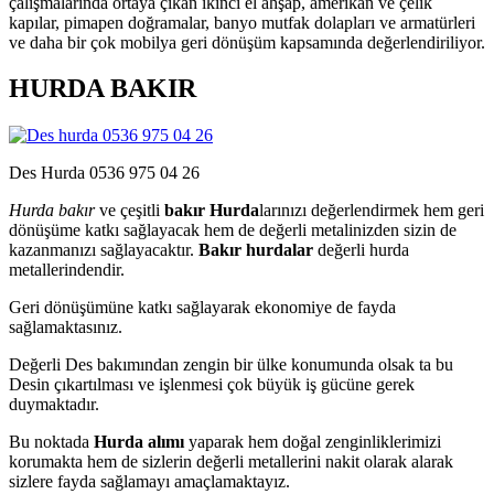
çalışmalarında ortaya çıkan ikinci el ahşap, amerikan ve çelik
kapılar, pimapen doğramalar, banyo mutfak dolapları ve armatürleri
ve daha bir çok mobilya geri dönüşüm kapsamında değerlendiriliyor.
HURDA BAKIR
Des Hurda 0536 975 04 26
Hurda bakır
ve çeşitli
bakır Hurda
larınızı değerlendirmek hem geri
dönüşüme katkı sağlayacak hem de değerli metalinizden sizin de
kazanmanızı sağlayacaktır.
Bakır hurdalar
değerli hurda
metallerindendir.
Geri dönüşümüne katkı sağlayarak ekonomiye de fayda
sağlamaktasınız.
Değerli Des bakımından zengin bir ülke konumunda olsak ta bu
Desin çıkartılması ve işlenmesi çok büyük iş gücüne gerek
duymaktadır.
Bu noktada
Hurda alımı
yaparak hem doğal zenginliklerimizi
korumakta hem de sizlerin değerli metallerini nakit olarak alarak
sizlere fayda sağlamayı amaçlamaktayız.