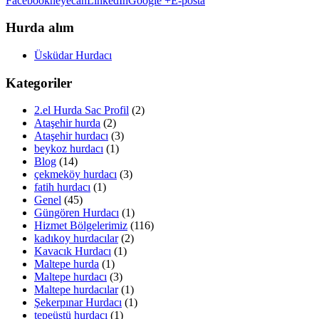
Facebook
heyecan
LinkedIn
Google +
E-posta
Hurda alım
Üsküdar Hurdacı
Kategoriler
2.el Hurda Sac Profil
(2)
Ataşehir hurda
(2)
Ataşehir hurdacı
(3)
beykoz hurdacı
(1)
Blog
(14)
çekmeköy hurdacı
(3)
fatih hurdacı
(1)
Genel
(45)
Güngören Hurdacı
(1)
Hizmet Bölgelerimiz
(116)
kadıkoy hurdacılar
(2)
Kavacık Hurdacı
(1)
Maltepe hurda
(1)
Maltepe hurdacı
(3)
Maltepe hurdacılar
(1)
Şekerpınar Hurdacı
(1)
tepeüstü hurdacı
(1)