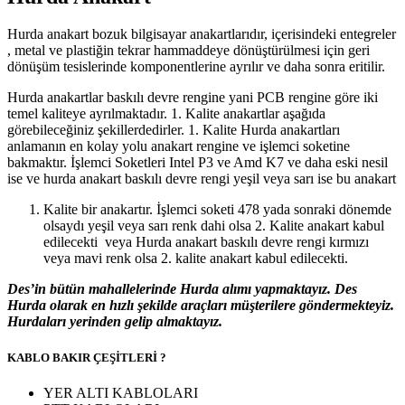
Hurda anakart bozuk bilgisayar anakartlarıdır, içerisindeki entegreler
, metal ve plastiğin tekrar hammaddeye dönüştürülmesi için geri
dönüşüm tesislerinde komponentlerine ayrılır ve daha sonra eritilir.
Hurda anakartlar baskılı devre rengine yani PCB rengine göre iki
temel kaliteye ayrılmaktadır. 1. Kalite anakartlar aşağıda
görebileceğiniz şekillerdedirler. 1. Kalite Hurda anakartları
anlamanın en kolay yolu anakart rengine ve işlemci soketine
bakmaktır. İşlemci Soketleri Intel P3 ve Amd K7 ve daha eski nesil
ise ve hurda anakart baskılı devre rengi yeşil veya sarı ise bu anakart
Kalite bir anakartır. İşlemci soketi 478 yada sonraki dönemde
olsaydı yeşil veya sarı renk dahi olsa 2. Kalite anakart kabul
edilecekti veya Hurda anakart baskılı devre rengi kırmızı
veya mavi renk olsa 2. kalite anakart kabul edilecekti.
Des’in bütün mahallelerinde Hurda alımı yapmaktayız. Des
Hurda olarak en hızlı şekilde araçları müşterilere göndermekteyiz.
Hurdaları yerinden gelip almaktayız.
KABLO BAKIR ÇEŞİTLERİ ?
YER ALTI KABLOLARI