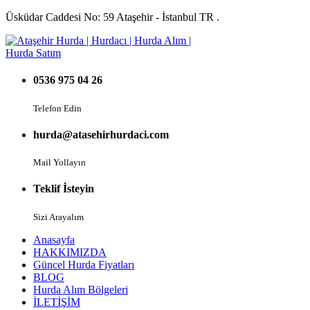
Üsküdar Caddesi No: 59 Ataşehir - İstanbul TR .
0536 975 04 26
Telefon Edin
hurda@atasehirhurdaci.com
Mail Yollayın
Teklif İsteyin
Sizi Arayalım
Anasayfa
HAKKIMIZDA
Güncel Hurda Fiyatları
BLOG
Hurda Alım Bölgeleri
İLETİŞİM