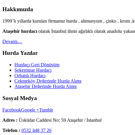
Hakkımızda
1999’lı yıllarda kurulan firmamız hurda , alimunyum , çinko , krom ,ko
Ataşehir hurdacı
olarak İstanbul ilinin ağırlıklı olarak anadolu yak
Devamı…
Hurda Yazılar
Hurdacı Geri Dönüşüm
Şekerpınar Hurdacı
Orhanlı Hurdacı
Çekmeköy Değerinde Hurda Alımı
Ataşehir Değerinde Hurda Alımı
Sosyal Medya
Facebook
Google +
Tumblr
Adres :
Üsküdar Caddesi No: 59 Ataşehir / İstanbul
Telefon :
0532 448 37 26