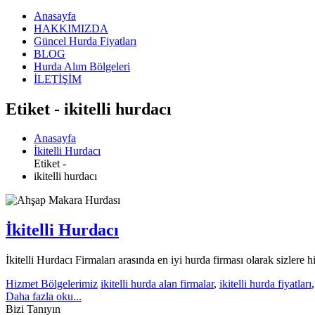
Anasayfa
HAKKIMIZDA
Güncel Hurda Fiyatları
BLOG
Hurda Alım Bölgeleri
İLETİŞİM
Etiket - ikitelli hurdacı
Anasayfa
İkitelli Hurdacı
Etiket -
ikitelli hurdacı
İkitelli Hurdacı
İkitelli Hurdacı Firmaları arasında en iyi hurda firması olarak sizlere
Hizmet Bölgelerimiz
ikitelli hurda alan firmalar
,
ikitelli hurda fiyatları
Daha fazla oku...
Bizi Tanıyın