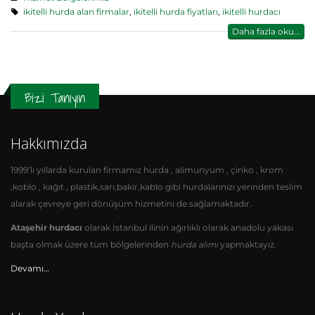
ikitelli hurda alan firmalar
,
ikitelli hurda fiyatları
,
ikitelli hurdacı
Daha fazla oku...
Bizi Tanıyın
Hakkımızda
1999’lı yıllarda kurulan firmamız hurda , alimunyum , çinko , krom
,koblo , kağıt , plastik,sarı,bakir,kablo gibi hurdalarınızı yerinden teslim
alarak çevreye geri dönüşüm hizmetini de sağlamaktadır.
Ataşehir hurdacı
olarak İstanbul ilinin ağırlıklı olarak anadolu yakası
başta olmak üzere tüm bölgelerinden
hurda alımı
yapmaktayız.
Devamı…