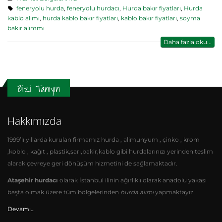
feneryolu hurda
,
feneryolu hurdacı
,
Hurda bakır fiyatları
,
Hurda
kablo alımı
,
hurda kablo bakır fiyatları
,
kablo bakır fiyatları
,
soyma
bakır alımmı
Daha fazla oku...
Bizi Tanıyın
Hakkımızda
1999’lı yıllarda kurulan firmamız hurda , alimunyum , çinko , krom
,koblo , kağıt , plastik,sarı,bakir,kablo gibi hurdalarınızı yerinden teslim
alarak çevreye geri dönüşüm hizmetini de sağlamaktadır.
Ataşehir hurdacı
olarak İstanbul ilinin ağırlıklı olarak anadolu yakası
başta olmak üzere tüm bölgelerinden
hurda alımı
yapmaktayız.
Devamı…