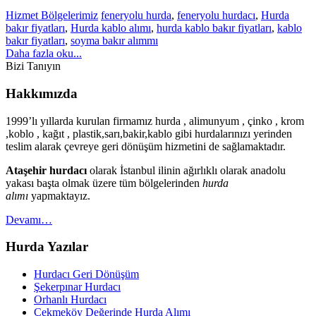
Hizmet Bölgelerimiz
feneryolu hurda
,
feneryolu hurdacı
,
Hurda
bakır fiyatları
,
Hurda kablo alımı
,
hurda kablo bakır fiyatları
,
kablo
bakır fiyatları
,
soyma bakır alımmı
Daha fazla oku...
Bizi Tanıyın
Hakkımızda
1999’lı yıllarda kurulan firmamız hurda , alimunyum , çinko , krom
,koblo , kağıt , plastik,sarı,bakir,kablo gibi hurdalarınızı yerinden
teslim alarak çevreye geri dönüşüm hizmetini de sağlamaktadır.
Ataşehir hurdacı
olarak İstanbul ilinin ağırlıklı olarak anadolu
yakası başta olmak üzere tüm bölgelerinden
hurda
alımı
yapmaktayız.
Devamı…
Hurda Yazılar
Hurdacı Geri Dönüşüm
Şekerpınar Hurdacı
Orhanlı Hurdacı
Çekmeköy Değerinde Hurda Alımı