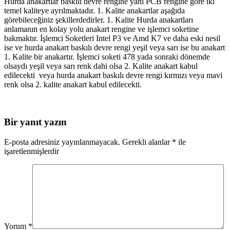
Hurda anakartlar baskılı devre rengine yani PCB rengine göre iki
temel kaliteye ayrılmaktadır. 1. Kalite anakartlar aşağıda
görebileceğiniz şekillerdedirler. 1. Kalite Hurda anakartları
anlamanın en kolay yolu anakart rengine ve işlemci soketine
bakmaktır. İşlemci Soketleri Intel P3 ve Amd K7 ve daha eski nesil
ise ve hurda anakart baskılı devre rengi yeşil veya sarı ise bu anakart
1. Kalite bir anakartır. İşlemci soketi 478 yada sonraki dönemde
olsaydı yeşil veya sarı renk dahi olsa 2. Kalite anakart kabul
edilecekti veya hurda anakart baskılı devre rengi kırmızı veya mavi
renk olsa 2. kalite anakart kabul edilecekti.
Bir yanıt yazın
E-posta adresiniz yayınlanmayacak.
Gerekli alanlar
*
ile
işaretlenmişlerdir
Yorum
*