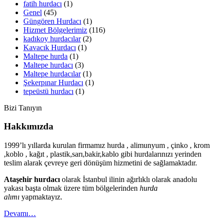
fatih hurdacı
(1)
Genel
(45)
Güngören Hurdacı
(1)
Hizmet Bölgelerimiz
(116)
kadıkoy hurdacılar
(2)
Kavacık Hurdacı
(1)
Maltepe hurda
(1)
Maltepe hurdacı
(3)
Maltepe hurdacılar
(1)
Şekerpınar Hurdacı
(1)
tepeüstü hurdacı
(1)
Bizi Tanıyın
Hakkımızda
1999’lı yıllarda kurulan firmamız hurda , alimunyum , çinko , krom
,koblo , kağıt , plastik,sarı,bakir,kablo gibi hurdalarınızı yerinden
teslim alarak çevreye geri dönüşüm hizmetini de sağlamaktadır.
Ataşehir hurdacı
olarak İstanbul ilinin ağırlıklı olarak anadolu
yakası başta olmak üzere tüm bölgelerinden
hurda
alımı
yapmaktayız.
Devamı…