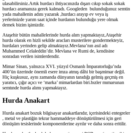
ulasabilirsiniz.Artık hurdacı ihtiyacınızda dışarı cıkıp sokak sokak
hurdacı aramanıza gerek kalmadı. Googleden bulunduğunuz semtin
yada mahallenin adını yazarak ,hurdacı arayıp ev veya iş
yerlerinizde yarım saat içinde hurdanın bulunduğu yere olmak
demek bizim işimizdir.
Ataşehir bütün mahallelerinde hurda alım yapmaktayız,Ataşehir
hurda olarak en hizli sekilde aracları musterilere gondermekteyiz,
hurdaları yerinden gelip almaktayız.Mevlana’nın asıl adı
Muhammed Celaleddin’dir. Mevlana ve Rumi de, kendisine
sonradan verilen isimlerdendir.
Mimar Sinan, yalnızca XVI. yüzyıl Osmanlı İmparatorluğu’nda
400’ün üzerinde önemli esere imza atmış dâhi bir başmimar değil.
Hiç kuşkusuz, aynı zamanda dünyanın tanıdığı gelmiş geçmiş en
yaratıcı, çığır açıcı ve ‘marka’ mimarlardan biri.bızler mımarsınan
semtınde hurda alımı yapmaktayız.
Hurda Anakart
Hurda anakart bozuk bilgisayar anakartlarıdır, içerisindeki entegreler
, metal ve plastiğin tekrar hammaddeye dönüştürülmesi için geri
dönüşüm tesislerinde komponentlerine ayrılır ve daha sonra eritilir.