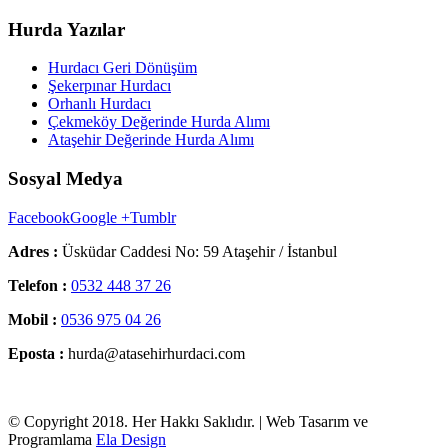
Hurda Yazılar
Hurdacı Geri Dönüşüm
Şekerpınar Hurdacı
Orhanlı Hurdacı
Çekmeköy Değerinde Hurda Alımı
Ataşehir Değerinde Hurda Alımı
Sosyal Medya
Facebook
Google +
Tumblr
Adres :
Üsküdar Caddesi No: 59 Ataşehir / İstanbul
Telefon :
0532 448 37 26
Mobil :
0536 975 04 26
Eposta :
hurda@atasehirhurdaci.com
© Copyright 2018. Her Hakkı Saklıdır. | Web Tasarım ve
Programlama
Ela Design