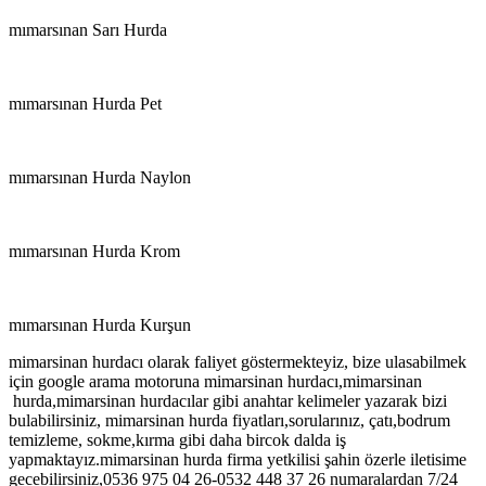
mımarsınan Sarı Hurda
mımarsınan Hurda Pet
mımarsınan Hurda Naylon
mımarsınan Hurda Krom
mımarsınan Hurda Kurşun
mimarsinan hurdacı olarak faliyet göstermekteyiz, bize ulasabilmek
için google arama motoruna mimarsinan hurdacı,mimarsinan
hurda,mimarsinan hurdacılar gibi anahtar kelimeler yazarak bizi
bulabilirsiniz, mimarsinan hurda fiyatları,sorularınız, çatı,bodrum
temizleme, sokme,kırma gibi daha bircok dalda iş
yapmaktayız.mimarsinan hurda firma yetkilisi şahin özerle iletisime
gecebilirsiniz,0536 975 04 26-0532 448 37 26 numaralardan 7/24