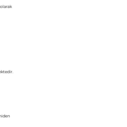
olarak
ktedir.
niden