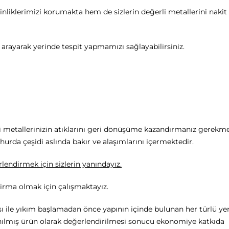
liklerimizi korumakta hem de sizlerin değerli metallerini nakit 
i arayarak yerinde tespit yapmamızı sağlayabilirsiniz.
rli metallerinizin atıklarını geri dönüşüme kazandırmanız gerekme
 hurda çeşidi aslında bakır ve alaşımlarını içermektedir.
lendirmek için sizlerin yanındayız.
firma olmak için çalışmaktayız.
ı ile yıkım başlamadan önce yapının içinde bulunan her türlü ye
lanılmış ürün olarak değerlendirilmesi sonucu ekonomiye katkıda