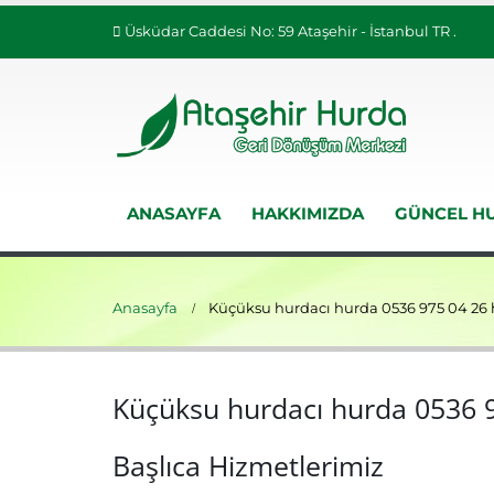
Üsküdar Caddesi No: 59 Ataşehir - İstanbul TR .
ANASAYFA
HAKKIMIZDA
GÜNCEL HU
Anasayfa
Küçüksu hurdacı hurda 0536 975 04 26 
Küçüksu hurdacı hurda 0536 9
Başlıca Hizmetlerimiz