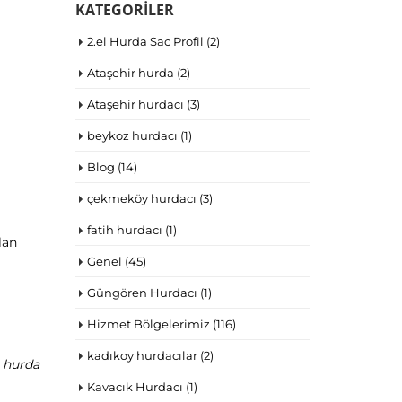
KATEGORILER
2.el Hurda Sac Profil
(2)
Ataşehir hurda
(2)
Ataşehir hurdacı
(3)
beykoz hurdacı
(1)
Blog
(14)
çekmeköy hurdacı
(3)
fatih hurdacı
(1)
lan
Genel
(45)
Güngören Hurdacı
(1)
Hizmet Bölgelerimiz
(116)
kadıkoy hurdacılar
(2)
n
hurda
Kavacık Hurdacı
(1)