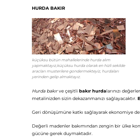
HURDA BAKIR
küçüksu bütün mahallelerinde hurda alım
yapmaktayız,küçüksu hurda olarak en hizli sekilde
aracları musterilere gondermekteyiz, hurdaları
yerinden gelip almaktayız.
Hurda bakır
ve çeşitli
bakır hurda
larınızı değer
metalinizden sizin dekazanmanızı sağlayacaktır.
B
Geri dönüşümüne katkı sağlayarak ekonomiye de 
Değerli madenler bakımından zengin bir ülke kon
gücüne gerek duymaktadır.