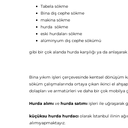
Tabela sökme
Bina dış cephe sökme
makina sökme
hurda sökme
eski hurdaları sökme
alüminyum dış cephe sökümü
gibi bir çok alanda hurda karşılığı ya da anlaşar
Bina yıkım işleri çerçevesinde kentsel dönüşüm k
söküm çalışmalarında ortaya çıkan ikinci el ahşa
dolapları ve armatürleri ve daha bir çok mobilya
Hurda alımı
ve
hurda satımı
işleri ile uğraşara
küçüksu hurda hurdacı
olarak İstanbul ilinin a
alımı
yapmaktayız.