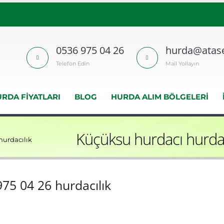
0536 975 04 26
hurda@atase
Telefon Edin
Mail Yollayın
RDA FIYATLARI
BLOG
HURDA ALIM BÖLGELERI
Küçüksu hurdacı hurda
hurdacılık
75 04 26 hurdacılık