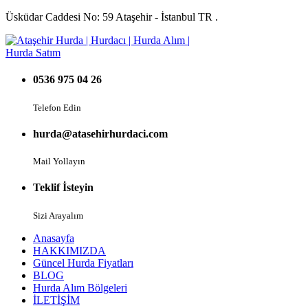
Üsküdar Caddesi No: 59 Ataşehir - İstanbul TR .
0536 975 04 26
Telefon Edin
hurda@atasehirhurdaci.com
Mail Yollayın
Teklif İsteyin
Sizi Arayalım
Anasayfa
HAKKIMIZDA
Güncel Hurda Fiyatları
BLOG
Hurda Alım Bölgeleri
İLETİŞİM