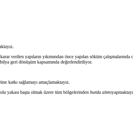
aktayız.
arar verilen yapıların yıkımından önce yapılan söküm çalışmalarında or
obilya geri dönüşüm kapsamında değerlendiriliyor.
örüne katkı sağlamayı amaçlamaktayız.
nadolu yakası başta olmak üzere tüm bölgelerinden
hurda alımı
yapmaktayı