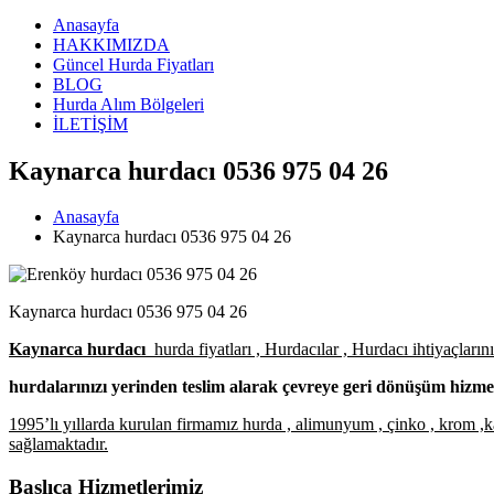
Anasayfa
HAKKIMIZDA
Güncel Hurda Fiyatları
BLOG
Hurda Alım Bölgeleri
İLETİŞİM
Kaynarca hurdacı 0536 975 04 26
Anasayfa
Kaynarca hurdacı 0536 975 04 26
Kaynarca hurdacı 0536 975 04 26
Kaynarca hurdacı
hurda fiyatları , Hurdacılar , Hurdacı ihtiyaçlar
hurdalarınızı yerinden teslim alarak çevreye geri dönüşüm hizme
1995’lı yıllarda kurulan firmamız hurda , alimunyum , çinko , krom ,kar
sağlamaktadır.
Başlıca Hizmetlerimiz