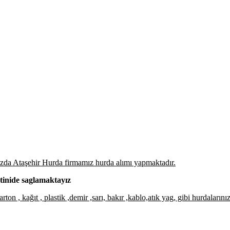
ınızda Ataşehir Hurda firmamız hurda alımı yapmaktadır.
tinide saglamaktayız
ton , kağıt , plastik ,demir ,sarı, bakır ,kablo,atık yag, gibi hurdaları