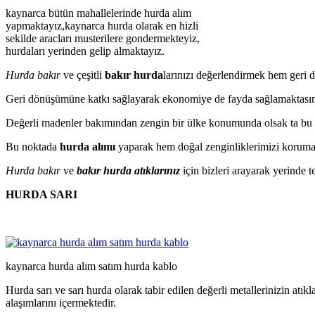
kaynarca bütün mahallelerinde hurda alım
yapmaktayız,kaynarca hurda olarak en hizli
sekilde aracları musterilere gondermekteyiz,
hurdaları yerinden gelip almaktayız.
Hurda bakır
ve çeşitli
bakır hurda
larınızı değerlendirmek hem geri 
Geri dönüşümüne katkı sağlayarak ekonomiye de fayda sağlamaktasın
Değerli madenler bakımından zengin bir ülke konumunda olsak ta bu 
Bu noktada
hurda alımı
yaparak hem doğal zenginliklerimizi korumakt
Hurda bakır
ve
bakır hurda atıklarınız
için bizleri arayarak yerinde t
HURDA SARI
kaynarca hurda alım satım hurda kablo
Hurda sarı ve sarı hurda olarak tabir edilen değerli metallerinizin atı
alaşımlarını içermektedir.