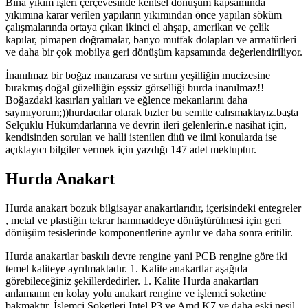
Bina yıkım işleri çerçevesinde kentsel dönüşüm kapsamında
yıkımına karar verilen yapıların yıkımından önce yapılan söküm
çalışmalarında ortaya çıkan ikinci el ahşap, amerikan ve çelik
kapılar, pimapen doğramalar, banyo mutfak dolapları ve armatürleri
ve daha bir çok mobilya geri dönüşüm kapsamında değerlendiriliyor.
İnanılmaz bir
boğaz manzarası
ve sırtını yeşilliğin mucizesine
bırakmış doğal güzelliğin eşssiz görselliği burda inanılmaz!!
Boğazdaki kasırları yalıları ve
eğlence mekanlarını
daha
saymıyorum;))hurdacılar olarak bızler bu semtte calısmaktayız.başta
Selçuklu Hükümdarlarına ve devrin ileri gelenlerin.e nasihat için,
kendisinden sorulan ve halli istenilen diıü ve ilmi konularda ise
açıklayıcı bilgiler vermek için yazdığı 147 adet mektuptur.
Hurda Anakart
Hurda anakart bozuk bilgisayar anakartlarıdır, içerisindeki entegreler
, metal ve plastiğin tekrar hammaddeye dönüştürülmesi için geri
dönüşüm tesislerinde komponentlerine ayrılır ve daha sonra eritilir.
Hurda anakartlar baskılı devre rengine yani PCB rengine göre iki
temel kaliteye ayrılmaktadır. 1. Kalite anakartlar aşağıda
görebileceğiniz şekillerdedirler. 1. Kalite Hurda anakartları
anlamanın en kolay yolu anakart rengine ve işlemci soketine
bakmaktır. İşlemci Soketleri Intel P3 ve Amd K7 ve daha eski nesil