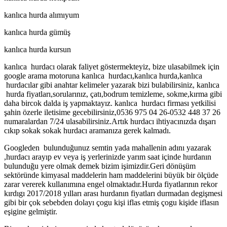
kanlıca hurda alımıyum
kanlıca hurda gümüş
kanlıca hurda kursun
kanlıca hurdacı olarak faliyet göstermekteyiz, bize ulasabilmek için
google arama motoruna kanlıca hurdacı,kanlıca hurda,kanlıca
hurdacılar gibi anahtar kelimeler yazarak bizi bulabilirsiniz, kanlıca
hurda fiyatları,sorularınız, çatı,bodrum temizleme, sokme,kırma gibi
daha bircok dalda iş yapmaktayız. kanlıca hurdacı firması yetkilisi
şahin özerle iletisime gecebilirsiniz,0536 975 04 26-0532 448 37 26
numaralardan 7/24 ulasabilirsiniz.Artık hurdacı ihtiyacınızda dışarı
cıkıp sokak sokak hurdacı aramanıza gerek kalmadı.
Googleden bulunduğunuz semtin yada mahallenin adını yazarak
,hurdacı arayıp ev veya iş yerlerinizde yarım saat içinde hurdanın
bulunduğu yere olmak demek bizim işimizdir.Geri dönüşüm
sektöründe kimyasal maddelerin ham maddelerini büyük bir ölçüde
zarar vererek kullanımına engel olmaktadır.Hurda fiyatlarının rekor
kırdıgı 2017/2018 yılları arası hurdanın fiyatları durmadan degişmesi
gibi bir çok sebebden dolayı çogu kişi iflas etmiş çogu kişide iflasın
eşigine gelmiştir.