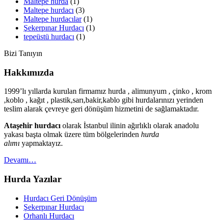
Maltepe hurda
(1)
Maltepe hurdacı
(3)
Maltepe hurdacılar
(1)
Şekerpınar Hurdacı
(1)
tepeüstü hurdacı
(1)
Bizi Tanıyın
Hakkımızda
1999’lı yıllarda kurulan firmamız hurda , alimunyum , çinko , krom
,koblo , kağıt , plastik,sarı,bakir,kablo gibi hurdalarınızı yerinden
teslim alarak çevreye geri dönüşüm hizmetini de sağlamaktadır.
Ataşehir hurdacı
olarak İstanbul ilinin ağırlıklı olarak anadolu
yakası başta olmak üzere tüm bölgelerinden
hurda
alımı
yapmaktayız.
Devamı…
Hurda Yazılar
Hurdacı Geri Dönüşüm
Şekerpınar Hurdacı
Orhanlı Hurdacı