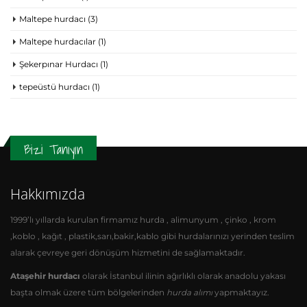
Maltepe hurdacı
(3)
Maltepe hurdacılar
(1)
Şekerpınar Hurdacı
(1)
tepeüstü hurdacı
(1)
Bizi Tanıyın
Hakkımızda
1999’lı yıllarda kurulan firmamız hurda , alimunyum , çinko , krom
,koblo , kağıt , plastik,sarı,bakir,kablo gibi hurdalarınızı yerinden teslim
alarak çevreye geri dönüşüm hizmetini de sağlamaktadır.
Ataşehir hurdacı
olarak İstanbul ilinin ağırlıklı olarak anadolu yakası
başta olmak üzere tüm bölgelerinden
hurda alımı
yapmaktayız.