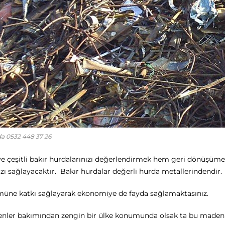
a 0532 448 37 26
e çeşitli bakır hurdalarınızı değerlendirmek hem geri dönüşüme
ı sağlayacaktır. Bakır hurdalar değerli hurda metallerindendir.
üne katkı sağlayarak ekonomiye de fayda sağlamaktasınız.
nler bakımından zengin bir ülke konumunda olsak ta bu madenle