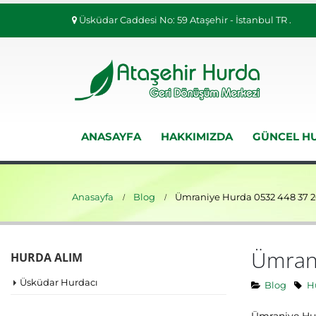
Üsküdar Caddesi No: 59 Ataşehir - İstanbul TR .
ANASAYFA
HAKKIMIZDA
GÜNCEL HU
Anasayfa
Blog
Ümraniye Hurda 0532 448 37 2
Ümran
HURDA ALIM
Üsküdar Hurdacı
Blog
Hu