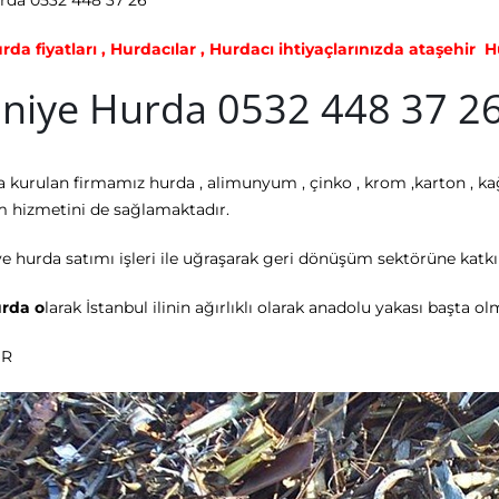
rda 0532 448 37 26
da fiyatları , Hurdacılar , Hurdacı ihtiyaçlarınızda ataşehir
niye Hurda 0532 448 37 2
rda kurulan firmamız hurda , alimunyum , çinko , krom ,karton , kağ
 hizmetini de sağlamaktadır.
ve hurda satımı işleri ile uğraşarak geri dönüşüm sektörüne kat
rda o
larak İstanbul ilinin ağırlıklı olarak anadolu yakası başta
IR