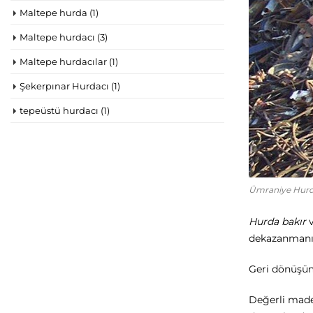
Maltepe hurda
(1)
Maltepe hurdacı
(3)
Maltepe hurdacılar
(1)
Şekerpınar Hurdacı
(1)
tepeüstü hurdacı
(1)
Ümraniye Hurd
Hurda bakır
v
dekazanmanız
Geri dönüşüm
Değerli made