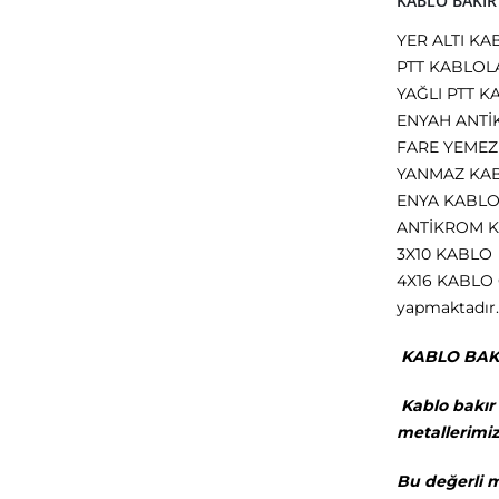
KABLO BAKIR 
YER ALTI KA
PTT KABLOL
YAĞLI PTT K
ENYAH ANT
FARE YEMEZ
YANMAZ KA
ENYA KABL
ANTİKROM 
3X10 KABLO
4X16 KABLO Gi
yapmaktadır. 
KABLO B
Kablo bakır 
metallerimi
Bu değerli 