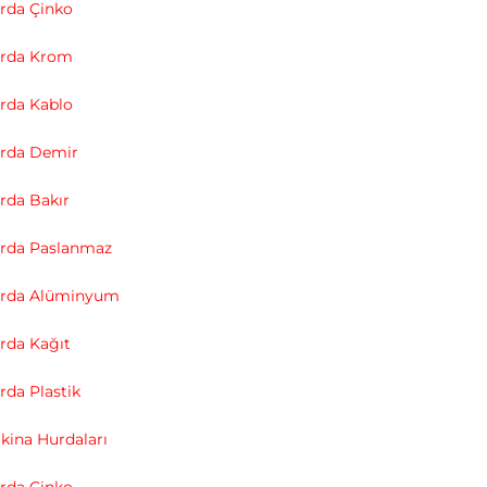
rda Çinko
urda Krom
rda Kablo
rda Demir
rda Bakır
rda Paslanmaz
urda Alüminyum
rda Kağıt
da Plastik
ina Hurdaları