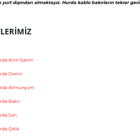
n yurt dışından almaktayız. Hurda kablo bakırların tekrar g
LERİMİZ
rda Alım Satım
rda Demir
urda Alimunyum
rda Bakır
rda Sarı
da Çelik