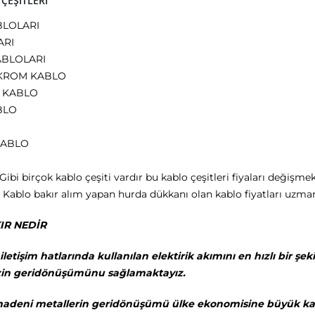
ÇEŞİTLERİ
BLOLARI
ARI
ABLOLARI
İKROM KABLO
 KABLO
BLO
O
KABLO
bi birçok kablo çeşiti vardır bu kablo çeşitleri fiyaları değişm
Kablo bakır alım yapan hurda dükkanı olan kablo fiyatları uzman
AKIR NEDİR
iletişim hatlarında kullanılan elektirik akımını en hızlı bir ş
zin geridönüşümünu sağlamaktayız.
madeni metallerin geridönüşümü ülke ekonomisine büyük kat