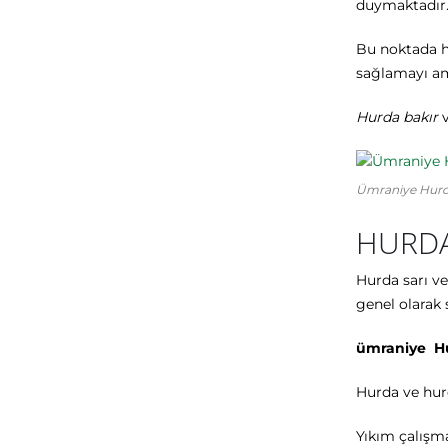
duymaktadır
Bu noktada hu
sağlamayı a
Hurda bakır
Ümraniye Hurd
HURDA
Hurda sarı ve
genel olarak 
ümraniye H
Hurda ve hurd
Yıkım çalışma