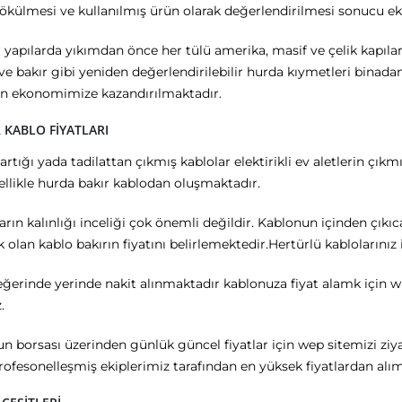
sökülmesi ve kullanılmış ürün olarak değerlendirilmesi sonucu 
r yapılarda yıkımdan önce her tülü amerika, masif ve çelik kapıl
 bakır gibi yeniden değerlendirilebilir hurda kıymetleri binada
en ekonomimize kazandırılmaktadır.
 KABLO FİYATLARI
rtığı yada tadilattan çıkmış kablolar elektirikli ev aletlerin çıkmı
llikle hurda bakır kablodan oluşmaktadır.
arın kalınlığı inceliği çok önemli değildir. Kablonun içinden çı
 olan kablo bakırın fiyatını belirlemektedir.Hertürlü kablolarınız i
ğerinde yerinde nakit alınmaktadır kablonuza fiyat alamk için w
.
n borsası üzerinden günlük güncel fiyatlar için wep sitemizi ziyaret
fesonelleşmiş ekiplerimiz tarafından en yüksek fiyatlardan alım