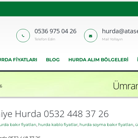
0536 975 04 26
hurda@atase
Telefon Edin
Mail Yollayın
RDA FIYATLARI
BLOG
HURDA ALIM BÖLGELERI
Ümran
6
iye Hurda 0532 448 37 26
rda bakır fiyatları
,
hurda kablo fiyatlar
,
hurda soyma bakır fiyatları
,
ü