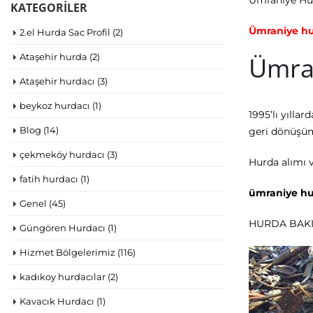
Ümraniye Hu
KATEGORILER
Ümraniye hur
2.el Hurda Sac Profil
(2)
Ataşehir hurda
(2)
Ümra
Ataşehir hurdacı
(3)
beykoz hurdacı
(1)
1995’lı yılla
Blog
(14)
geri dönüşüm
çekmeköy hurdacı
(3)
Hurda alımı 
fatih hurdacı
(1)
ümraniye hu
Genel
(45)
HURDA BAK
Güngören Hurdacı
(1)
Hizmet Bölgelerimiz
(116)
kadıkoy hurdacılar
(2)
Kavacık Hurdacı
(1)