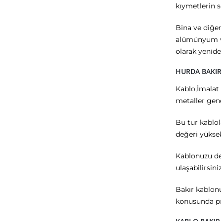
kıymetlerin 
Bina ve diğe
alümünyum ve
olarak yenid
HURDA BAKIR
Kablo,İmalat a
metaller gene
Bu tur kablol
değeri yüksek
Kablonuzu de
ulaşabilirsiniz
Bakır kablonu
konusunda pro