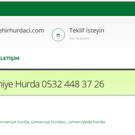
hirhurdaci.com
Teklif İsteyin
Sizi Arayalım
İLETİŞİM
iye Hurda 0532 448 37 26
mraniye hurda
,
ümraniye hurdacı
,
ümraniyede hurda