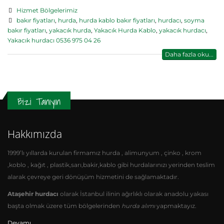
Hizmet Bölgelerimiz
bakır fiyatları
,
hurda
,
hurda kablo bakır fiyatları
,
hurdacı
,
soyma
bakır fiyatları
,
yakacık hurda
,
Yakacık Hurda Kablo
,
yakacık hurdacı
,
Yakacık hurdacı 0536 975 04 26
Daha fazla oku...
Bizi Tanıyın
Hakkımızda
1999’lı yıllarda kurulan firmamız hurda , alimunyum , çinko , krom
,koblo , kağıt , plastik,sarı,bakir,kablo gibi hurdalarınızı yerinden teslim
alarak çevreye geri dönüşüm hizmetini de sağlamaktadır.
Ataşehir hurdacı
olarak İstanbul ilinin ağırlıklı olarak anadolu yakası
başta olmak üzere tüm bölgelerinden
hurda alımı
yapmaktayız.
Devamı…