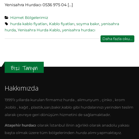
Yenisahra Hurdacı 0536 975 04 [...]
Hizmet Bölgelerimiz
hurda kablo fiyatları
,
Kablo fiyatları
,
soyma bakır
,
yenisahra
hurda
,
Yenisahra Hurda Kablo
,
yenisahra hurdacı
Daha fazla oku...
Bizi Tanıyın
Hakkımızda
1999’lı yıllarda kurulan firmamız hurda , alimunyum , çinko , krom
,koblo , kağıt , plastik,sarı,bakir,kablo gibi hurdalarınızı yerinden teslim
alarak çevreye geri dönüşüm hizmetini de sağlamaktadır.
Ataşehir hurdacı
olarak İstanbul ilinin ağırlıklı olarak anadolu yakası
başta olmak üzere tüm bölgelerinden
hurda alımı
yapmaktayız.