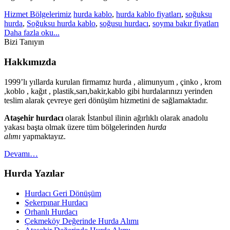
Hizmet Bölgelerimiz
hurda kablo
,
hurda kablo fiyatları
,
soğuksu
hurda
,
Soğuksu hurda kablo
,
soğusu hurdacı
,
soyma bakır fiyatları
Daha fazla oku...
Bizi Tanıyın
Hakkımızda
1999’lı yıllarda kurulan firmamız hurda , alimunyum , çinko , krom
,koblo , kağıt , plastik,sarı,bakir,kablo gibi hurdalarınızı yerinden
teslim alarak çevreye geri dönüşüm hizmetini de sağlamaktadır.
Ataşehir hurdacı
olarak İstanbul ilinin ağırlıklı olarak anadolu
yakası başta olmak üzere tüm bölgelerinden
hurda
alımı
yapmaktayız.
Devamı…
Hurda Yazılar
Hurdacı Geri Dönüşüm
Şekerpınar Hurdacı
Orhanlı Hurdacı
Çekmeköy Değerinde Hurda Alımı