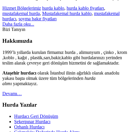
Hizmet Bölgelerimiz
hurda kablo
,
hurda kablo fiyatları
,
mustafakemal hurda
,
Mustafakemal hurda kablo
,
mustafakemal
hurdacı
,
soyma bakır fiyatları
Daha fazla oku...
Bizi Tanıyın
Hakkımızda
1999’lı yıllarda kurulan firmamız hurda , alimunyum , çinko , krom
,koblo , kağıt , plastik,sarı,bakir,kablo gibi hurdalarınızı yerinden
teslim alarak çevreye geri dönüşüm hizmetini de sağlamaktadır.
Ataşehir hurdacı
olarak İstanbul ilinin ağırlıklı olarak anadolu
yakası başta olmak üzere tüm bölgelerinden
hurda
alımı
yapmaktayız.
Devamı…
Hurda Yazılar
Hurdacı Geri Dönüşüm
Şekerpınar Hurdacı
Orhanlı Hurdacı