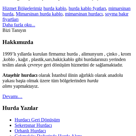
Hizmet Bölgelerimiz
hurda kablo
,
hurda kablo fyatları
,
mimarsinan
hurda
,
Mimarsinan hurda kablo
,
mimarsinan hurdacı
,
soyma bakır
fiyartları
Daha fazla oku...
Bizi Tanıyın
Hakkımızda
1999’lı yıllarda kurulan firmamız hurda , alimunyum , çinko , krom
,koblo , kağıt , plastik,sarı,bakir,kablo gibi hurdalarınızı yerinden
teslim alarak çevreye geri dönüşüm hizmetini de sağlamaktadır.
Ataşehir hurdacı
olarak İstanbul ilinin ağırlıklı olarak anadolu
yakası başta olmak üzere tüm bölgelerinden
hurda
alımı
yapmaktayız.
Devamı…
Hurda Yazılar
Hurdacı Geri Dönüşüm
Şekerpınar Hurdacı
Orhanlı Hurdacı