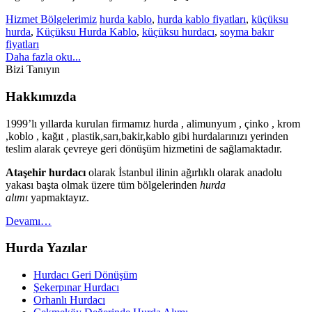
Hizmet Bölgelerimiz
hurda kablo
,
hurda kablo fiyatları
,
küçüksu
hurda
,
Küçüksu Hurda Kablo
,
küçüksu hurdacı
,
soyma bakır
fiyatları
Daha fazla oku...
Bizi Tanıyın
Hakkımızda
1999’lı yıllarda kurulan firmamız hurda , alimunyum , çinko , krom
,koblo , kağıt , plastik,sarı,bakir,kablo gibi hurdalarınızı yerinden
teslim alarak çevreye geri dönüşüm hizmetini de sağlamaktadır.
Ataşehir hurdacı
olarak İstanbul ilinin ağırlıklı olarak anadolu
yakası başta olmak üzere tüm bölgelerinden
hurda
alımı
yapmaktayız.
Devamı…
Hurda Yazılar
Hurdacı Geri Dönüşüm
Şekerpınar Hurdacı
Orhanlı Hurdacı