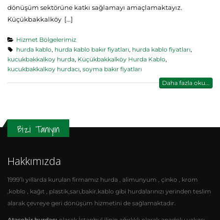
dönüşüm sektörüne katkı sağlamayı amaçlamaktayız.
Küçükbakkalköy [...]
Hizmet Bölgelerimiz
hurda kablo
,
hurda kablo bakır fiyatları
,
hurda kablo fiyatları
,
kucukbakkalkoy hurda
,
Küçükbakkalköy Hurda Kablo
,
kucukbakkalkoy hurdacı
,
soyma bakır fiyatları
Daha fazla oku...
Bizi Tanıyın
Hakkımızda
1999’lı yıllarda kurulan firmamız hurda , alimunyum , çinko , krom
,koblo , kağıt , plastik,sarı,bakir,kablo gibi hurdalarınızı yerinden teslim
alarak çevreye geri dönüşüm hizmetini de sağlamaktadır.