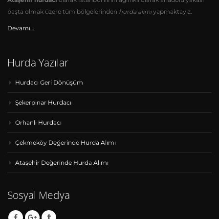
Ataşehir hurdacı
olarak İstanbul ilinin ağırlıklı olarak anadolu yakası
başta olmak üzere tüm bölgelerinden
hurda alımı
yapmaktayız.
Devamı…
Hurda Yazılar
Hurdacı Geri Dönüşüm
Şekerpınar Hurdacı
Orhanlı Hurdacı
Çekmeköy Değerinde Hurda Alımı
Ataşehir Değerinde Hurda Alımı
Sosyal Medya