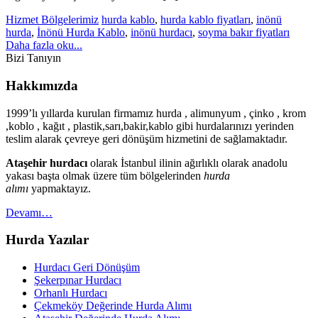
Hizmet Bölgelerimiz
hurda kablo
,
hurda kablo fiyatları
,
inönü
hurda
,
İnönü Hurda Kablo
,
inönü hurdacı
,
soyma bakır fiyatları
Daha fazla oku...
Bizi Tanıyın
Hakkımızda
1999’lı yıllarda kurulan firmamız hurda , alimunyum , çinko , krom
,koblo , kağıt , plastik,sarı,bakir,kablo gibi hurdalarınızı yerinden
teslim alarak çevreye geri dönüşüm hizmetini de sağlamaktadır.
Ataşehir hurdacı
olarak İstanbul ilinin ağırlıklı olarak anadolu
yakası başta olmak üzere tüm bölgelerinden
hurda
alımı
yapmaktayız.
Devamı…
Hurda Yazılar
Hurdacı Geri Dönüşüm
Şekerpınar Hurdacı
Orhanlı Hurdacı
Çekmeköy Değerinde Hurda Alımı