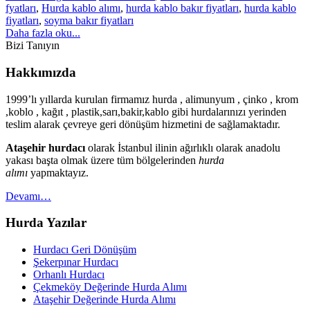
fyatları
,
Hurda kablo alımı
,
hurda kablo bakır fiyatları
,
hurda kablo
fiyatları
,
soyma bakır fiyatları
Daha fazla oku...
Bizi Tanıyın
Hakkımızda
1999’lı yıllarda kurulan firmamız hurda , alimunyum , çinko , krom
,koblo , kağıt , plastik,sarı,bakir,kablo gibi hurdalarınızı yerinden
teslim alarak çevreye geri dönüşüm hizmetini de sağlamaktadır.
Ataşehir hurdacı
olarak İstanbul ilinin ağırlıklı olarak anadolu
yakası başta olmak üzere tüm bölgelerinden
hurda
alımı
yapmaktayız.
Devamı…
Hurda Yazılar
Hurdacı Geri Dönüşüm
Şekerpınar Hurdacı
Orhanlı Hurdacı
Çekmeköy Değerinde Hurda Alımı
Ataşehir Değerinde Hurda Alımı