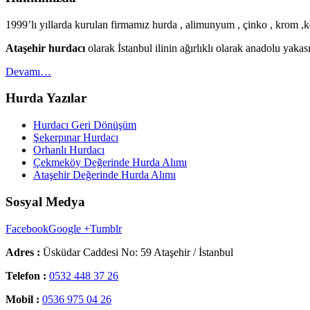
1999’lı yıllarda kurulan firmamız hurda , alimunyum , çinko , krom ,ko
Ataşehir hurdacı
olarak İstanbul ilinin ağırlıklı olarak anadolu yak
Devamı…
Hurda Yazılar
Hurdacı Geri Dönüşüm
Şekerpınar Hurdacı
Orhanlı Hurdacı
Çekmeköy Değerinde Hurda Alımı
Ataşehir Değerinde Hurda Alımı
Sosyal Medya
Facebook
Google +
Tumblr
Adres :
Üsküdar Caddesi No: 59 Ataşehir / İstanbul
Telefon :
0532 448 37 26
Mobil :
0536 975 04 26