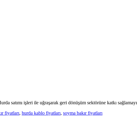
da satımı işleri ile uğraşarak geri dönüşüm sektörüne katkı sağlamayı
r fiyatları
,
hurda kablo fiyatları
,
soyma bakır fiyatları