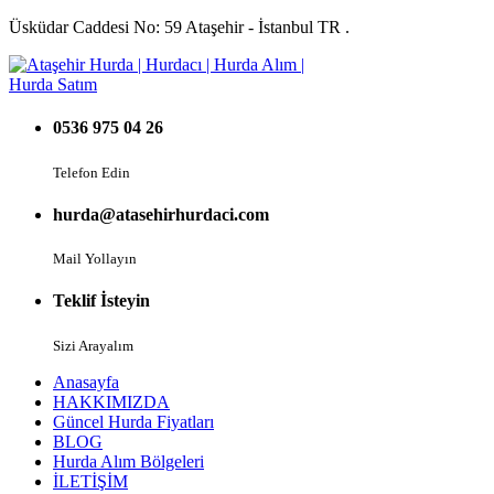
Üsküdar Caddesi No: 59 Ataşehir - İstanbul TR .
0536 975 04 26
Telefon Edin
hurda@atasehirhurdaci.com
Mail Yollayın
Teklif İsteyin
Sizi Arayalım
Anasayfa
HAKKIMIZDA
Güncel Hurda Fiyatları
BLOG
Hurda Alım Bölgeleri
İLETİŞİM