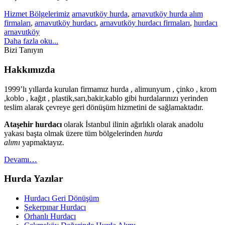
Hizmet Bölgelerimiz
arnavutköy hurda
,
arnavutköy hurda alım
firmaları
,
arnavutköy hurdacı
,
arnavutköy hurdacı firmaları
,
hurdacı
arnavutköy
Daha fazla oku...
Bizi Tanıyın
Hakkımızda
1999’lı yıllarda kurulan firmamız hurda , alimunyum , çinko , krom
,koblo , kağıt , plastik,sarı,bakir,kablo gibi hurdalarınızı yerinden
teslim alarak çevreye geri dönüşüm hizmetini de sağlamaktadır.
Ataşehir hurdacı
olarak İstanbul ilinin ağırlıklı olarak anadolu
yakası başta olmak üzere tüm bölgelerinden
hurda
alımı
yapmaktayız.
Devamı…
Hurda Yazılar
Hurdacı Geri Dönüşüm
Şekerpınar Hurdacı
Orhanlı Hurdacı