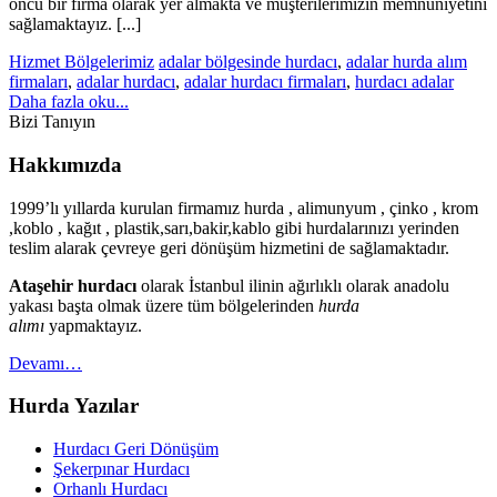
öncü bir firma olarak yer almakta ve müşterilerimizin memnuniyetini
sağlamaktayız. [...]
Hizmet Bölgelerimiz
adalar bölgesinde hurdacı
,
adalar hurda alım
firmaları
,
adalar hurdacı
,
adalar hurdacı firmaları
,
hurdacı adalar
Daha fazla oku...
Bizi Tanıyın
Hakkımızda
1999’lı yıllarda kurulan firmamız hurda , alimunyum , çinko , krom
,koblo , kağıt , plastik,sarı,bakir,kablo gibi hurdalarınızı yerinden
teslim alarak çevreye geri dönüşüm hizmetini de sağlamaktadır.
Ataşehir hurdacı
olarak İstanbul ilinin ağırlıklı olarak anadolu
yakası başta olmak üzere tüm bölgelerinden
hurda
alımı
yapmaktayız.
Devamı…
Hurda Yazılar
Hurdacı Geri Dönüşüm
Şekerpınar Hurdacı
Orhanlı Hurdacı