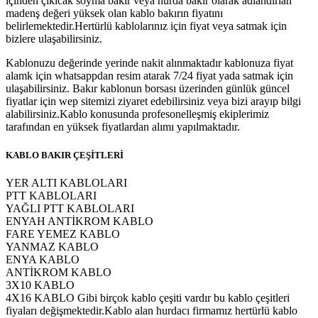
içinden çıkıcak soyma bakır veya hurda bakır olarak adlandırlan
madenş değeri yüksek olan kablo bakırın fiyatını
belirlemektedir.Hertürlü kablolarınız için fiyat veya satmak için
bizlere ulaşabilirsiniz.
Kablonuzu değerinde yerinde nakit alınmaktadır kablonuza fiyat
alamk için whatsappdan resim atarak 7/24 fiyat yada satmak için
ulaşabilirsiniz. Bakır kablonun borsası üzerinden günlük güncel
fiyatlar için wep sitemizi ziyaret edebilirsiniz veya bizi arayıp bilgi
alabilirsiniz.Kablo konusunda profesonelleşmiş ekiplerimiz
tarafından en yüksek fiyatlardan alımı yapılmaktadır.
KABLO BAKIR ÇEŞİTLERİ
YER ALTI KABLOLARI
PTT KABLOLARI
YAĞLI PTT KABLOLARI
ENYAH ANTİKROM KABLO
FARE YEMEZ KABLO
YANMAZ KABLO
ENYA KABLO
ANTİKROM KABLO
3X10 KABLO
4X16 KABLO Gibi birçok kablo çeşiti vardır bu kablo çeşitleri
fiyaları değişmektedir.Kablo alan hurdacı firmamız hertürlü kablo