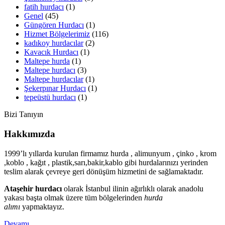
fatih hurdacı
(1)
Genel
(45)
Güngören Hurdacı
(1)
Hizmet Bölgelerimiz
(116)
kadıkoy hurdacılar
(2)
Kavacık Hurdacı
(1)
Maltepe hurda
(1)
Maltepe hurdacı
(3)
Maltepe hurdacılar
(1)
Şekerpınar Hurdacı
(1)
tepeüstü hurdacı
(1)
Bizi Tanıyın
Hakkımızda
1999’lı yıllarda kurulan firmamız hurda , alimunyum , çinko , krom
,koblo , kağıt , plastik,sarı,bakir,kablo gibi hurdalarınızı yerinden
teslim alarak çevreye geri dönüşüm hizmetini de sağlamaktadır.
Ataşehir hurdacı
olarak İstanbul ilinin ağırlıklı olarak anadolu
yakası başta olmak üzere tüm bölgelerinden
hurda
alımı
yapmaktayız.
Devamı…