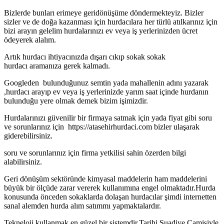
Bizlerde bunları erimeye geridönüşüme döndermekteyiz. Bizler
sizler ve de doğa kazanması için hurdacılara her türlü atılkarınız için
bizi arayın gelelim hurdalarınızı ev veya iş yerlerinizden ücret
ödeyerek alalım.
Artık hurdacı ihtiyacınızda dışarı cıkıp sokak sokak
hurdacı aramanıza gerek kalmadı.
Googleden bulunduğunuz semtin yada mahallenin adını yazarak
,hurdacı arayıp ev veya iş yerlerinizde yarım saat içinde hurdanın
bulunduğu yere olmak demek bizim işimizdir.
Hurdalarınızı güvenilir bir firmaya satmak için yada fiyat gibi soru
ve sorunlarınız için https://atasehirhurdaci.com bizler ulaşarak
giderebilirsiniz.
soru ve sorunlarınız için firma yetkilisi sahin özerden bilgi
alabilirsiniz.
Geri dönüşüm sektöründe kimyasal maddelerin ham maddelerini
büyük bir ölçüde zarar vererek kullanımına engel olmaktadır.Hurda
konusunda önceden sokaklarda dolaşan hurdacılar şimdi internetten
sanal alemden hurda alım satımmı yapmaktalardır.
Tekneloji kullanmak en güzel bir sistemdir.Tarihi Suadiye Camisiyle