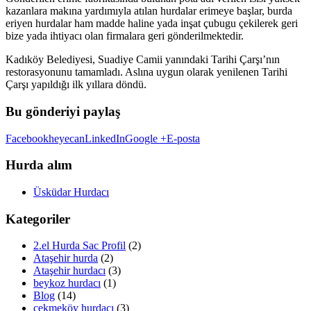
kazanlara makına yardımıyla atılan hurdalar erimeye başlar, burda
eriyen hurdalar ham madde haline yada inşat çubugu çekilerek geri
bize yada ihtiyacı olan firmalara geri gönderilmektedir.
Kadıköy Belediyesi, Suadiye Camii yanındaki Tarihi Çarşı’nın
restorasyonunu tamamladı. Aslına uygun olarak yenilenen Tarihi
Çarşı yapıldığı ilk yıllara döndü.
Bu gönderiyi paylaş
Facebook
heyecan
LinkedIn
Google +
E-posta
Hurda alım
Üsküdar Hurdacı
Kategoriler
2.el Hurda Sac Profil
(2)
Ataşehir hurda
(2)
Ataşehir hurdacı
(3)
beykoz hurdacı
(1)
Blog
(14)
çekmeköy hurdacı
(3)