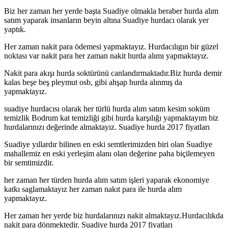
Biz her zaman her yerde başta Suadiye olmakla beraber hurda alım
satım yaparak insanların beyin altına Suadiye hurdacı olarak yer
yaptık.
Her zaman nakit para ödemesi yapmaktayız. Hurdacılıgın bir güzel
noktası var nakit para her zaman nakit hurda alımı yapmaktayız.
Nakit para akışı hurda soktürünü canlandırmaktadır.Biz hurda demir
kalas beşe beş pleymut osb, gibi ahşap hurda alınmış da
yapmaktayız.
suadiye hurdacısı olarak her türlü hurda alım satım kesim soküm
temizlik Bodrum kat temizliği gibi hurda karşılığı yapmaktayım biz
hurdalarınızı değerinde almaktayız. Suadiye hurda 2017 fiyatları
Suadiye yıllardır bilinen en eski semtlerimizden biri olan Suadiye
mahallemiz en eski yerleşim alanı olan değerine paha biçilemeyen
bir semtimizdir.
her zaman her türden hurda alım satım işleri yaparak ekonomiye
katkı saglamaktayız her zaman nakıt para ile hurda alım
yapmaktayız.
Her zaman her yerde biz hurdalarınızı nakit almaktayız.Hurdacılıkda
nakit para dönmektedir. Suadiye hurda 2017 fiyatları