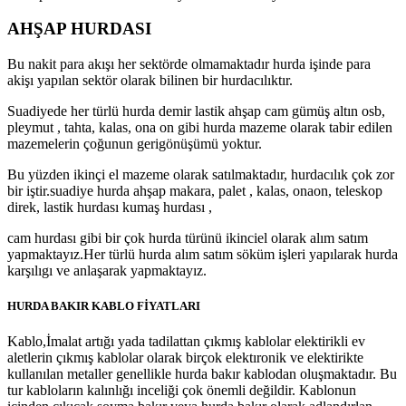
AHŞAP HURDASI
Bu nakit para akışı her sektörde olmamaktadır hurda işinde para
akişı yapılan sektör olarak bilinen bir hurdacılıktır.
Suadiyede her türlü hurda demir lastik ahşap cam gümüş altın osb,
pleymut , tahta, kalas, ona on gibi hurda mazeme olarak tabir edilen
mazemelerin çoğunun gerigönüşümü yoktur.
Bu yüzden ikinçi el mazeme olarak satılmaktadır, hurdacılık çok zor
bir iştir.suadiye hurda ahşap makara, palet , kalas, onaon, teleskop
direk, lastik hurdası kumaş hurdası ,
cam hurdası gibi bir çok hurda türünü ikinciel olarak alım satım
yapmaktayız.Her türlü hurda alım satım söküm işleri yapılarak hurda
karşılıgı ve anlaşarak yapmaktayız.
HURDA BAKIR KABLO FİYATLARI
Kablo,İmalat artığı yada tadilattan çıkmış kablolar elektirikli ev
aletlerin çıkmış kablolar olarak birçok elektıronik ve elektirikte
kullanılan metaller genellikle hurda bakır kablodan oluşmaktadır. Bu
tur kabloların kalınlığı inceliği çok önemli değildir. Kablonun