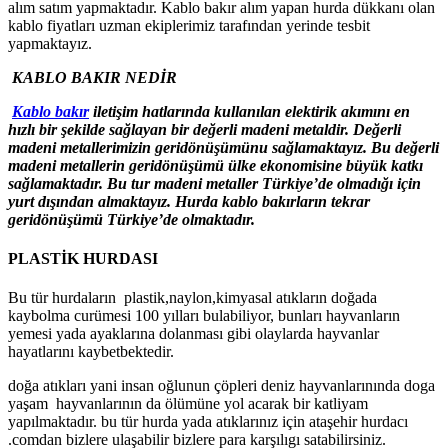
alım satım yapmaktadır. Kablo bakır alım yapan hurda dükkanı olan
kablo fiyatları uzman ekiplerimiz tarafından yerinde tesbit
yapmaktayız.
KABLO BAKIR NEDİR
Kablo bakır
iletişim hatlarında kullanılan elektirik akımını en
hızlı bir şekilde sağlayan bir değerli madeni metaldir. Değerli
madeni metallerimizin geridönüşümünu sağlamaktayız. Bu değerli
madeni metallerin geridönüşümü ülke ekonomisine büyük katkı
sağlamaktadır. Bu tur madeni metaller Türkiye’de olmadığı için
yurt dışından almaktayız. Hurda kablo bakırların tekrar
geridönüşümü Türkiye’de olmaktadır.
PLASTİK HURDASI
Bu tür hurdaların plastik,naylon,kimyasal atıkların doğada
kaybolma curümesi 100 yılları bulabiliyor, bunları hayvanların
yemesi yada ayaklarına dolanması gibi olaylarda hayvanlar
hayatlarını kaybetbektedir.
doğa atıkları yani insan oğlunun çöpleri deniz hayvanlarınında doga
yaşam hayvanlarının da ölümüne yol acarak bir katliyam
yapılmaktadır. bu tür hurda yada atıklarınız için ataşehir hurdacı
.comdan bizlere ulaşabilir bizlere para karşılıgı satabilirsiniz.