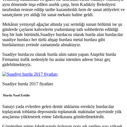
aynı dönemde inşa edilen asırlık çarşı, hem Kadıköy Belediyesi
tarafından restore edilip tarihe kazandırıldı hem de sanat atölyeleri ve
sanatçıların yer aldığı bir sanat mekanı haline geldi.
Mekânın yemyeşil ağaçlar altında yaz serinliği sunan bölümü ise şu
günlerde çayların kahvelerin yudumlanıp tatlı sohbetlerin edildiği
hoş bir hale büründü,Suadiye hurdacısı olarak hurda alan hurdacılar
suadiye hurdacı her türlü ahşap hurdası metal hurdası gibi
hurdalarınızı yerinde zamanında almaktayız.
Suadiye hurdacısı olarak hurda alım satım yapan Ataşehir hurda
Firmamız trafik nedeniyle bu aralar istenilen adrese biraz geç
gidebilmekteyiz.
Suadiye hurda 2017 fiyatları
Hurda Nasıl Eritilir
Sanayi yada evlerden gelen demir atıklarını erenköy hurdacılar
toplayarak toblama deposunda toplanarak makinalar sayesinde yük
araçlarına yüklenerek erime fabrikasına gönderilmektedir.
Gönderilen erime fabrikasında bulunan pota adı verilen ısısı yüksek