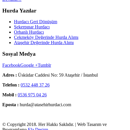
Hurda Yazılar
Hurdacı Geri Dönüşüm
Şekerpınar Hurdacı
Orhanlı Hurdacı
Çekmeköy Değerinde Hurda Alımı
Ataşehir Değerinde Hurda Alımı
Sosyal Medya
Facebook
Google +
Tumblr
Adres :
Üsküdar Caddesi No: 59 Ataşehir / İstanbul
Telefon :
0532 448 37 26
Mobil :
0536 975 04 26
Eposta :
hurda@atasehirhurdaci.com
© Copyright 2018. Her Hakkı Saklıdır. | Web Tasarım ve
Programlama
Ela Design