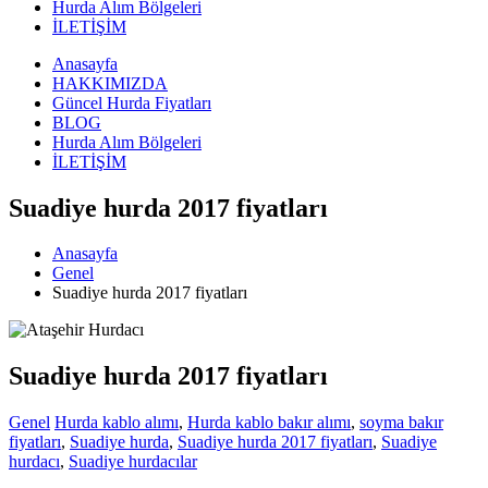
Hurda Alım Bölgeleri
İLETİŞİM
Anasayfa
HAKKIMIZDA
Güncel Hurda Fiyatları
BLOG
Hurda Alım Bölgeleri
İLETİŞİM
Suadiye hurda 2017 fiyatları
Anasayfa
Genel
Suadiye hurda 2017 fiyatları
Suadiye hurda 2017 fiyatları
Genel
Hurda kablo alımı
,
Hurda kablo bakır alımı
,
soyma bakır
fiyatları
,
Suadiye hurda
,
Suadiye hurda 2017 fiyatları
,
Suadiye
hurdacı
,
Suadiye hurdacılar