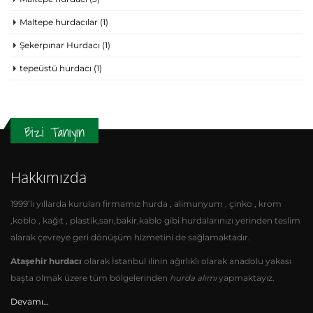
Maltepe hurdacılar
(1)
Şekerpınar Hurdacı
(1)
tepeüstü hurdacı
(1)
Bizi Tanıyın
Hakkımızda
1999’lı yıllarda kurulan firmamız hurda , alimunyum , çinko , krom
,koblo , kağıt , plastik,sarı,bakir,kablo gibi hurdalarınızı yerinden teslim
alarak çevreye geri dönüşüm hizmetini de sağlamaktadır.
Ataşehir hurdacı
olarak İstanbul ilinin ağırlıklı olarak anadolu yakası
başta olmak üzere tüm bölgelerinden
hurda alımı
yapmaktayız.
Devamı…