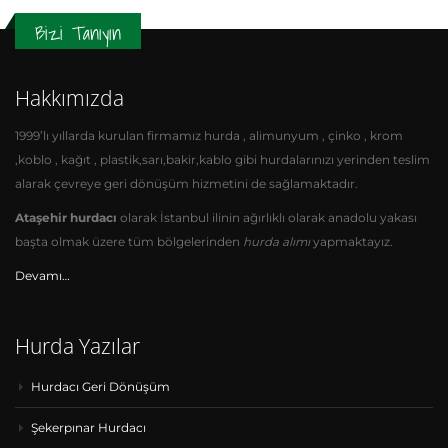
Bizi Tanıyın
Hakkımızda
1999’lı yıllarda kurulan firmamız hurda , alimunyum , çinko , krom
,koblo , kağıt , plastik,sarı,bakir,kablo gibi hurdalarınızı yerinden teslim
alarak çevreye geri dönüşüm hizmetini de sağlamaktadır.
Ataşehir hurdacı
olarak İstanbul ilinin ağırlıklı olarak anadolu yakası
başta olmak üzere tüm bölgelerinden
hurda alımı
yapmaktayız.
Devamı…
Hurda Yazılar
Hurdacı Geri Dönüşüm
Şekerpınar Hurdacı