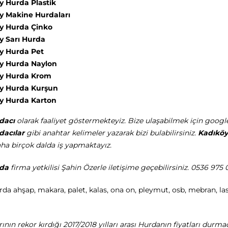
y Hurda Plastik
y Makine Hurdaları
y Hurda Çinko
y Sarı Hurda
y Hurda Pet
y Hurda Naylon
y Hurda Krom
y Hurda Kurşun
y Hurda Karton
dacı
olarak faaliyet göstermekteyiz. Bize ulaşabilmek için goo
dacılar
gibi anahtar kelimeler yazarak bizi bulabilirsiniz.
Kadıkö
ha birçok dalda iş yapmaktayız.
rda
firma yetkilisi Şahin Özerle iletişime geçebilirsiniz. 0536 975
rda ahşap, makara, palet, kalas, ona on, pleymut, osb, mebran, las
rının rekor kırdığı 2017/2018 yılları arası Hurdanın fiyatları durm