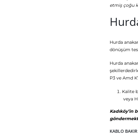
etmiş çoğu ki
Hurd
Hurda anakart
dönüşüm tesis
Hurda anakart
şekillerdedir
P3 ve Amd K7 
Kalite 
veya Hu
Kadıköy’in b
göndermekte
KABLO BAKIR 