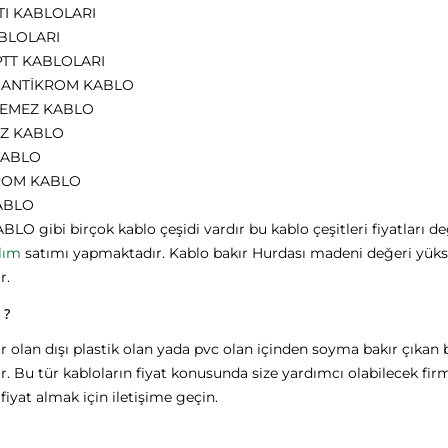
TI KABLOLARI
BLOLARI
PTT KABLOLARI
 ANTİKROM KABLO
YEMEZ KABLO
Z KABLO
KABLO
ROM KABLO
ABLO
BLO gibi birçok kablo çeşidi vardır bu kablo çeşitleri fiyatları 
lım
satımı yapmaktadır. Kablo bakır Hurdası madeni değeri yükse
r.
 ?
ır olan dışı plastik olan yada pvc olan içinden soyma bakır çıkan 
ir. Bu tür kabloların fiyat konusunda size yardımcı olabilecek fir
iyat almak için iletişime geçin.