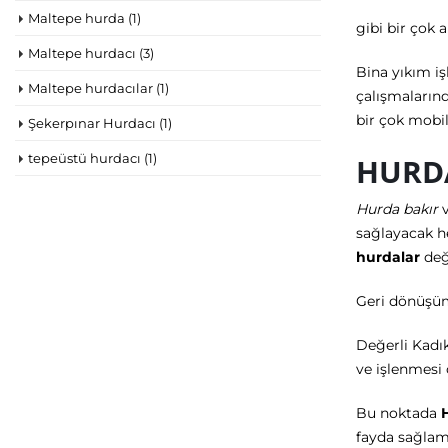
Maltepe hurda
(1)
gibi bir çok 
Maltepe hurdacı
(3)
Bina yıkım i
Maltepe hurdacılar
(1)
çalışmalarınd
bir çok mobi
Şekerpınar Hurdacı
(1)
tepeüstü hurdacı
(1)
HURD
Hurda bakır
v
sağlayacak h
hurdalar
değ
Geri dönüşüm
Değerli Kadı
ve işlenmesi
Bu noktada
fayda sağlam