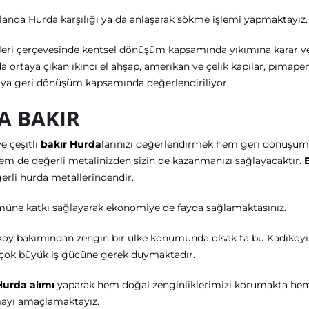
alanda Hurda karşılığı ya da anlaşarak sökme işlemi yapmaktayız.
şleri çerçevesinde kentsel dönüşüm kapsamında yıkımına karar v
a ortaya çıkan ikinci el ahşap, amerikan ve çelik kapılar, pima
lya geri dönüşüm kapsamında değerlendiriliyor.
A BAKIR
e çeşitli
bakır Hurda
larınızı değerlendirmek hem geri dönüşüm
em de değerli metalinizden sizin de kazanmanızı sağlayacaktır.
erli hurda metallerindendir.
üne katkı sağlayarak ekonomiye de fayda sağlamaktasınız.
köy bakımından zengin bir ülke konumunda olsak ta bu Kadıköyin
 çok büyük iş gücüne gerek duymaktadır.
Hurda alımı
yaparak hem doğal zenginliklerimizi korumakta hem de
ayı amaçlamaktayız.