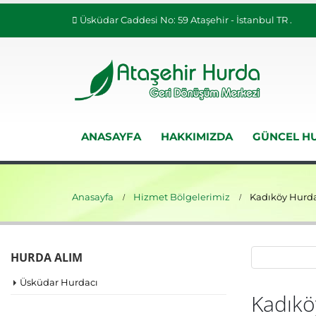
Üsküdar Caddesi No: 59 Ataşehir - İstanbul TR .
ANASAYFA
HAKKIMIZDA
GÜNCEL HU
Anasayfa
Hizmet Bölgelerimiz
Kadıköy Hurda
HURDA ALIM
Üsküdar Hurdacı
Kadıkö