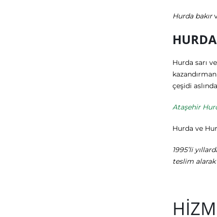
Hurda bakır
HURDA
Hurda sarı ve
kazandırmanız
çeşidi aslınd
Ataşehir Hur
Hurda ve Hurd
1995’li yılla
teslim alara
HİZM