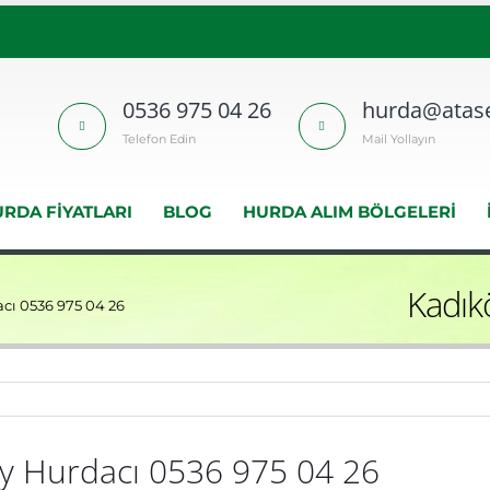
0536 975 04 26
hurda@atase
Telefon Edin
Mail Yollayın
RDA FIYATLARI
BLOG
HURDA ALIM BÖLGELERI
Kadık
cı 0536 975 04 26
y Hurdacı 0536 975 04 26