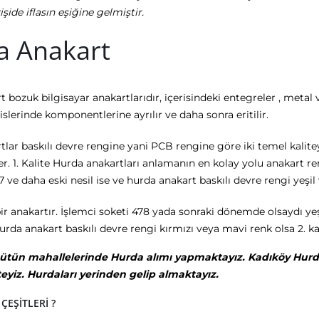
şide iflasın eşiğine gelmiştir.
a Anakart
 bozuk bilgisayar anakartlarıdır, içerisindeki entegreler , meta
lerinde komponentlerine ayrılır ve daha sonra eritilir.
lar baskılı devre rengine yani PCB rengine göre iki temel kalitey
ler. 1. Kalite Hurda anakartları anlamanın en kolay yolu anakart r
ve daha eski nesil ise ve hurda anakart baskılı devre rengi yeşil 
bir anakartır. İşlemci soketi 478 yada sonraki dönemde olsaydı yeşi
rda anakart baskılı devre rengi kırmızı veya mavi renk olsa 2. kal
ütün mahallelerinde Hurda alımı yapmaktayız. Kadıköy Hurda o
yiz. Hurdaları yerinden gelip almaktayız.
ÇEŞİTLERİ ?