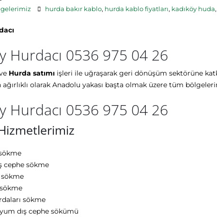
gelerimiz
hurda bakır kablo
,
hurda kablo fiyatları
,
kadıköy huda
dacı
y Hurdacı 0536 975 04 26
ve
Hurda satımı
işleri ile uğraşarak geri dönüşüm sektörüne ka
in ağırlıklı olarak Anadolu yakası başta olmak üzere tüm bölgele
y Hurdacı 0536 975 04 26
 Hizmetlerimiz
 sökme
ış cephe sökme
 sökme
 sökme
rdaları sökme
yum dış cephe sökümü