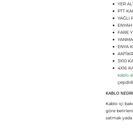
YER AL
PTT KA
YAĞLI 
ENYAH
FARE 
YANMA
ENYA 
ANTİK
3X10 K
4X16 KA
kablo a
çeşididi
KABLO NEDİR
Kablo içi bak
göre belirlen
satmak yada f