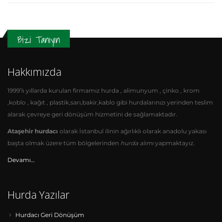
Bizi Tanıyın
Hakkımızda
1999’lı yıllarda kurulan firmamız hurda , alimunyum , çinko , krom
,koblo , kağıt , plastik,sarı,bakir,kablo gibi hurdalarınızı yerinden teslim
alarak çevreye geri dönüşüm hizmetini de sağlamaktadır.
Ataşehir hurdacı
olarak İstanbul ilinin ağırlıklı olarak anadolu yakası
başta olmak üzere tüm bölgelerinden
hurda alımı
yapmaktayız.
Devamı…
Hurda Yazılar
Hurdacı Geri Dönüşüm