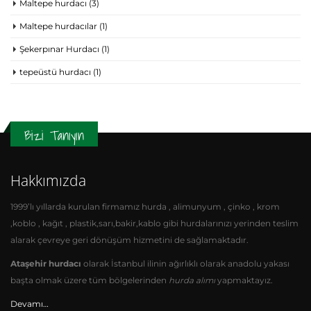
Maltepe hurdacı
(3)
Maltepe hurdacılar
(1)
Şekerpınar Hurdacı
(1)
tepeüstü hurdacı
(1)
Bizi Tanıyın
Hakkımızda
1999’lı yıllarda kurulan firmamız hurda , alimunyum , çinko , krom
,koblo , kağıt , plastik,sarı,bakir,kablo gibi hurdalarınızı yerinden teslim
alarak çevreye geri dönüşüm hizmetini de sağlamaktadır.
Ataşehir hurdacı
olarak İstanbul ilinin ağırlıklı olarak anadolu yakası
başta olmak üzere tüm bölgelerinden
hurda alımı
yapmaktayız.
Devamı…