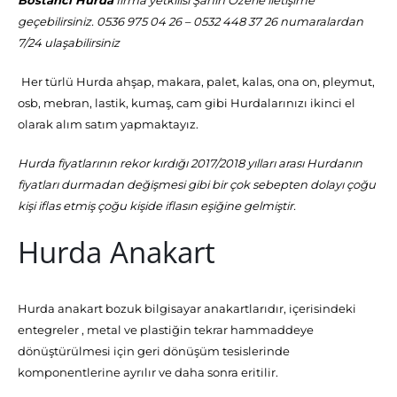
Bostancı Hurda
firma yetkilisi Şahin Özerle iletişime
geçebilirsiniz. 0536 975 04 26 – 0532 448 37 26 numaralardan
7/24 ulaşabilirsiniz
Her türlü Hurda ahşap, makara, palet, kalas, ona on, pleymut,
osb, mebran, lastik, kumaş, cam gibi Hurdalarınızı ikinci el
olarak alım satım yapmaktayız.
Hurda fiyatlarının rekor kırdığı 2017/2018 yılları arası Hurdanın
fiyatları durmadan değişmesi gibi bir çok sebepten dolayı çoğu
kişi iflas etmiş çoğu kişide iflasın eşiğine gelmiştir.
Hurda Anakart
Hurda anakart bozuk bilgisayar anakartlarıdır, içerisindeki
entegreler , metal ve plastiğin tekrar hammaddeye
dönüştürülmesi için geri dönüşüm tesislerinde
komponentlerine ayrılır ve daha sonra eritilir.