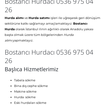
Bostancı Hurdacı 0536 975 04
26
Hurda alımı
ve
Hurda satımı
işleri ile uğraşarak geri dönüşüm
sektörüne katkı sağlamayı amaçlamaktayız.
Bostancı
Hurda
olarak İstanbul ilinin ağırlıklı olarak Anadolu yakası
başta olmak üzere tüm bölgelerinden
Hurda
alımı
yapmaktayız.
Bostancı Hurdacı 0536 975 04
26
Başlıca Hizmetlerimiz
Tabela sökme
Bina dış cephe sökme
Makine sökme
Hurda sökme
Eski hurdaları sökme