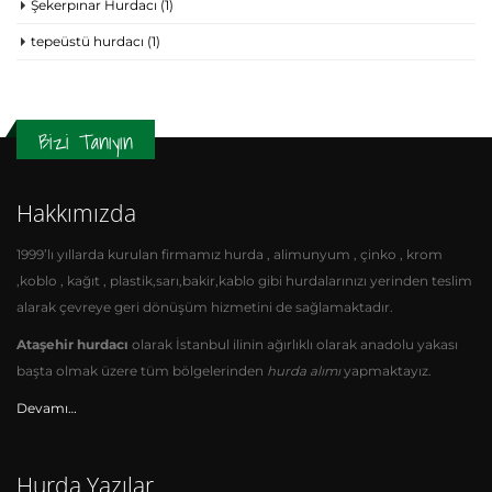
Şekerpınar Hurdacı
(1)
tepeüstü hurdacı
(1)
Bizi Tanıyın
Hakkımızda
1999’lı yıllarda kurulan firmamız hurda , alimunyum , çinko , krom
,koblo , kağıt , plastik,sarı,bakir,kablo gibi hurdalarınızı yerinden teslim
alarak çevreye geri dönüşüm hizmetini de sağlamaktadır.
Ataşehir hurdacı
olarak İstanbul ilinin ağırlıklı olarak anadolu yakası
başta olmak üzere tüm bölgelerinden
hurda alımı
yapmaktayız.
Devamı…
Hurda Yazılar