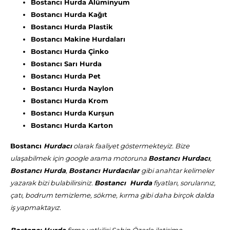
Bostancı Hurda Alüminyum
Bostancı Hurda Kağıt
Bostancı Hurda Plastik
Bostancı Makine Hurdaları
Bostancı Hurda Çinko
Bostancı Sarı Hurda
Bostancı Hurda Pet
Bostancı Hurda Naylon
Bostancı Hurda Krom
Bostancı Hurda Kurşun
Bostancı Hurda Karton
Bostancı
Hurdacı
olarak faaliyet göstermekteyiz. Bize
ulaşabilmek için google arama motoruna
Bostancı Hurdacı
,
Bostancı Hurda
,
Bostancı Hurdacılar
gibi anahtar kelimeler
yazarak bizi bulabilirsiniz.
Bostancı Hurda
fiyatları, sorularınız,
çatı, bodrum temizleme, sökme, kırma gibi daha birçok dalda
iş yapmaktayız.