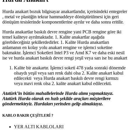
Hurda anakart bozuk bilgisayar anakartlarıdır, içerisindeki entegreler
, metal ve plastiğin tekrar hammaddeye dönüştürülmesi için geri
dönüşüm tesislerinde komponentlerine ayrılır ve daha sonra eritilir.
Hurda anakartlar baskılı devre rengine yani PCB rengine göre iki
temel kaliteye ayrılmaktadır. 1. Kalite anakartlar aşağıda
görebileceğiniz şekillerdedirler. 1. Kalite Hurda anakartları
anlamanın en kolay yolu anakart rengine ve işlemci soketine
bakmaktır. İşlemci Soketleri Intel P3 ve Amd K7 ve daha eski nesil
ise ve hurda anakart baskılı devre rengi yeşil veya sarı ise bu anakart
Kalite bir anakartır. İşlemci soketi 478 yada sonraki dönemde
olsaydı yeşil veya sarı renk dahi olsa 2. Kalite anakart kabul
edilecekti veya Hurda anakart baskılı devre rengi kırmızı
veya mavi renk olsa 2. kalite anakart kabul edilecekti.
Atatürk’in bütün mahallelerinde Hurda alımı yapmaktayız.
Atatürk Hurda olarak en hızlı şekilde araçları müşterilere
göndermekteyiz. Hurdaları yerinden gelip almaktayız.
KABLO BAKIR ÇEŞİTLERİ ?
YER ALTI KABLOLARI