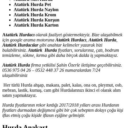
Atatürk Hurda Pet
Atatürk Hurda Naylon
Atatürk Hurda Krom
Atatürk Hurda Kurşun
Atatürk Hurda Karton
Atatürk
Hurdacı
olarak faaliyet göstermekteyiz. Bize ulaşabilmek
için google arama motoruna
Atatürk Hurdacı
,
Atatürk Hurda
,
Atatürk Hurdacılar
gibi anahtar kelimeler yazarak bizi
bulabilirsiniz.
Atatürk Hurda
fiyatları, sorularınız, çatı, bodrum
temizleme, sökme, kırma gibi daha birçok dalda iş yapmaktayız.
Atatürk Hurda
firma yetkilisi Şahin Özerle iletişime geçebilirsiniz.
0536 975 04 26 – 0532 448 37 26 numaralardan 7/24
ulaşabilirsiniz
Her türlü Hurda ahşap, makara, palet, kalas, ona on, pleymut, osb,
mebran, lastik, kumaş, cam gibi Hurdalarınızı ikinci el olarak alım
satım yapmaktayız.
Hurda fiyatlarının rekor kırdığı 2017/2018 yılları arası Hurdanın
fiyatları durmadan değişmesi gibi bir çok sebepten dolayı çoğu kişi
iflas etmiş çoğu kişide iflasın eşiğine gelmiştir.
Hurda Anakart