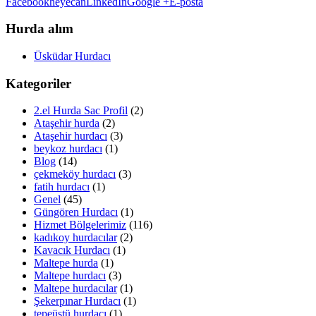
Facebook
heyecan
LinkedIn
Google +
E-posta
Hurda alım
Üsküdar Hurdacı
Kategoriler
2.el Hurda Sac Profil
(2)
Ataşehir hurda
(2)
Ataşehir hurdacı
(3)
beykoz hurdacı
(1)
Blog
(14)
çekmeköy hurdacı
(3)
fatih hurdacı
(1)
Genel
(45)
Güngören Hurdacı
(1)
Hizmet Bölgelerimiz
(116)
kadıkoy hurdacılar
(2)
Kavacık Hurdacı
(1)
Maltepe hurda
(1)
Maltepe hurdacı
(3)
Maltepe hurdacılar
(1)
Şekerpınar Hurdacı
(1)
tepeüstü hurdacı
(1)