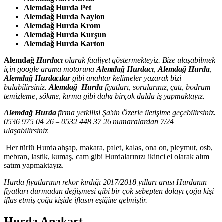
Alemdağ Hurda Pet
Alemdağ Hurda Naylon
Alemdağ Hurda Krom
Alemdağ Hurda Kurşun
Alemdağ Hurda Karton
Alemdağ
Hurdacı
olarak faaliyet göstermekteyiz. Bize ulaşabilmek
için google arama motoruna
Alemdağ Hurdacı
,
Alemdağ Hurda
,
Alemdağ Hurdacılar
gibi anahtar kelimeler yazarak bizi
bulabilirsiniz.
Alemdağ Hurda
fiyatları, sorularınız, çatı, bodrum
temizleme, sökme, kırma gibi daha birçok dalda iş yapmaktayız.
Alemdağ Hurda
firma yetkilisi Şahin Özerle iletişime geçebilirsiniz.
0536 975 04 26 – 0532 448 37 26 numaralardan 7/24
ulaşabilirsiniz
Her türlü Hurda ahşap, makara, palet, kalas, ona on, pleymut, osb,
mebran, lastik, kumaş, cam gibi Hurdalarınızı ikinci el olarak alım
satım yapmaktayız.
Hurda fiyatlarının rekor kırdığı 2017/2018 yılları arası Hurdanın
fiyatları durmadan değişmesi gibi bir çok sebepten dolayı çoğu kişi
iflas etmiş çoğu kişide iflasın eşiğine gelmiştir.
Hurda Anakart