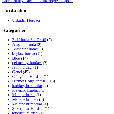
Facebook
heyecan
LinkedIn
Google +
E-posta
Hurda alım
Üsküdar Hurdacı
Kategoriler
2.el Hurda Sac Profil
(2)
Ataşehir hurda
(2)
Ataşehir hurdacı
(3)
beykoz hurdacı
(1)
Blog
(14)
çekmeköy hurdacı
(3)
fatih hurdacı
(1)
Genel
(45)
Güngören Hurdacı
(1)
Hizmet Bölgelerimiz
(116)
kadıkoy hurdacılar
(2)
Kavacık Hurdacı
(1)
Maltepe hurda
(1)
Maltepe hurdacı
(3)
Maltepe hurdacılar
(1)
Şekerpınar Hurdacı
(1)
tepeüstü hurdacı
(1)