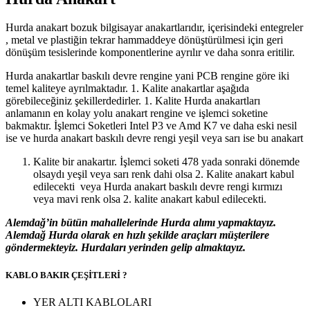
Hurda anakart bozuk bilgisayar anakartlarıdır, içerisindeki entegreler
, metal ve plastiğin tekrar hammaddeye dönüştürülmesi için geri
dönüşüm tesislerinde komponentlerine ayrılır ve daha sonra eritilir.
Hurda anakartlar baskılı devre rengine yani PCB rengine göre iki
temel kaliteye ayrılmaktadır. 1. Kalite anakartlar aşağıda
görebileceğiniz şekillerdedirler. 1. Kalite Hurda anakartları
anlamanın en kolay yolu anakart rengine ve işlemci soketine
bakmaktır. İşlemci Soketleri Intel P3 ve Amd K7 ve daha eski nesil
ise ve hurda anakart baskılı devre rengi yeşil veya sarı ise bu anakart
Kalite bir anakartır. İşlemci soketi 478 yada sonraki dönemde
olsaydı yeşil veya sarı renk dahi olsa 2. Kalite anakart kabul
edilecekti veya Hurda anakart baskılı devre rengi kırmızı
veya mavi renk olsa 2. kalite anakart kabul edilecekti.
Alemdağ’in bütün mahallelerinde Hurda alımı yapmaktayız.
Alemdağ Hurda olarak en hızlı şekilde araçları müşterilere
göndermekteyiz. Hurdaları yerinden gelip almaktayız.
KABLO BAKIR ÇEŞİTLERİ ?
YER ALTI KABLOLARI