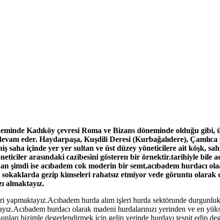
inde Kadıköy çevresi Roma ve Bizans döneminde olduğu gibi, üst d
 devam eder. Haydarpaşa, Kuşdili Deresi (Kurbağalıdere), Çamlıc
ş saha içinde yer yer sultan ve üst düzey yöneticilere ait köşk, sah
eticiler arasındaki cazibesini gösteren bir örnektir.tarihiyle bil
dan şimdi ise acıbadem cok moderin bir semt,acıbadem hurdacı ola
i sokaklarda gezip kimseleri rahatsız etmiyor vede göruntu olara
zı almaktayız.
i yapmaktayız.Acıbadem hurda alım işleri hurda sektörunde durgunluk v
ız.Acıbadem hurdacı olarak madeni hurdalarınızı yerinden ve en yüks
unları bizimle degerlendirmek için gelip yerinde hurdayı tespit edip de