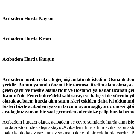
Acıbadem Hurda Naylon
Acıbadem Hurda Krom
Acıbadem Hurda Kurşun
Acıbadem hurdacı olarak geçmişi anlatmak istedim Osmanlı dönem
yeridir. Bunun yanında önemli bir tarımsal üretim alanı olmaya
gelen çayır ve mesire alanlarıdır ve Bostancı’ya kadar uzanan geni
Kanuni’nin Fenerbahçe’deki sahilsarayı ve bahçesi de yörenin yön
olarak acıbaem hurda alım satım isleri eskiden daha iyi oldugun
bizleri bizde acıbadem yasam tarzına uyum sagliyoruz öncesi gib
aradaginız zaman bir saat gecmeden adresinize gelip hurdalarını
Acıbadem hurdacı olarak acıbadem ve cevre semtlerde hurda alım işler
hurda söktöründe çalışmaktayız.Acıbadem hurda hurdacılık yapmaktay
,bakır,kablo,kalay,pazlanmaz,soyma bakır,gibi bir çok hurda vardır , B