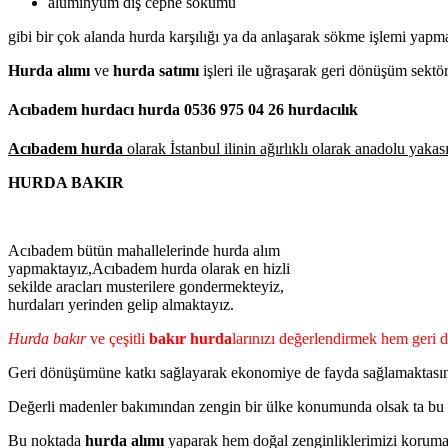
alüminyum dış cephe sökümü
gibi bir çok alanda hurda karşılığı ya da anlaşarak sökme işlemi yapm
Hurda alımı
ve
hurda satımı
işleri ile uğraşarak geri dönüşüm sekt
Acıbadem hurdacı hurda 0536 975 04 26 hurdacılık
Acıbadem hurda
olarak İstanbul ilinin ağırlıklı olarak anadolu yak
HURDA BAKIR
Acıbadem bütün mahallelerinde hurda alım
yapmaktayız,Acıbadem hurda olarak en hizli
sekilde aracları musterilere gondermekteyiz,
hurdaları yerinden gelip almaktayız.
Hurda bakır
ve çeşitli
bakır hurda
larınızı değerlendirmek hem geri 
Geri dönüşümüne katkı sağlayarak ekonomiye de fayda sağlamaktasın
Değerli madenler bakımından zengin bir ülke konumunda olsak ta bu 
Bu noktada
hurda alımı
yaparak hem doğal zenginliklerimizi korumakt