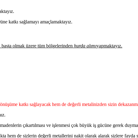
aktayız.
örüne katkı sağlamayı amaçlamaktayız.
ası başta olmak üzere tüm bölgelerinden
hurda alımı
yapmaktayız.
dönüşüme katkı sağlayacak hem de değerli metalinizden sizin dekazanma
ız.
madenlerin çıkartılması ve işlenmesi çok büyük iş gücüne gerek duymak
a hem de sizlerin değerli metallerini nakit olarak alarak sizlere fayd