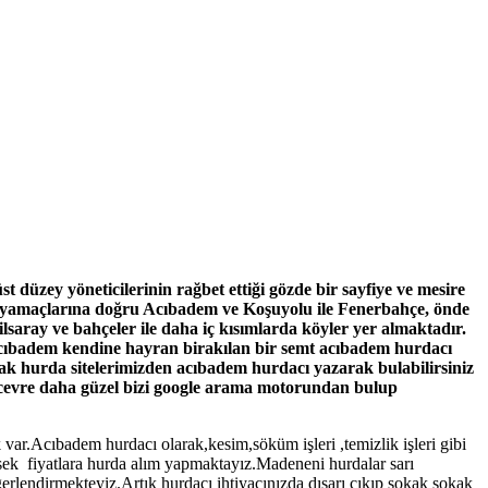
üzey yöneticilerinin rağbet ettiği gözde bir sayfiye ve mesire
a yamaçlarına doğru Acıbadem ve Koşuyolu ile Fenerbahçe, önde
ilsaray ve bahçeler ile daha iç kısımlarda köyler yer almaktadır.
e acıbadem kendine hayran birakılan bir semt acıbadem hurdacı
ak hurda sitelerimizden acıbadem hurdacı yazarak bulabilirsiniz
k cevre daha güzel bizi google arama motorundan bulup
ar.Acıbadem hurdacı olarak,kesim,söküm işleri ,temizlik işleri gibi
ek fiyatlara hurda alım yapmaktayız.Madeneni hurdalar sarı
gerlendirmekteyiz.Artık hurdacı ihtiyacınızda dışarı cıkıp sokak sokak