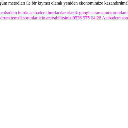
nüşüm metodları ile bir kıymet olarak yeniden ekonomimize kazandırılmak
,acıbadem hurda,acıbadem hurdacılar olarak google arama motorundan b
bodrum temzli sorunlar icin arayabilirsiniz.0536 975 04 26 Acıbadem son 