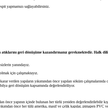
espit yapmamızı sağlayabilirsiniz.
in atıklarını geri dönüşüme kazandırmanız gerekmektedir. Halk dili
 sizlerin yanındayız.
olmak için çalışmaktayız.
arar verilen yapıların yıkımından önce yapılan söküm çalışmalarında or
obilya geri dönüşüm kapsamında değerlendiriliyor.
n önce yapının içinde bulunan her türlü yeniden değerlendirilebilir kı
ıkımdan önce her tülü amerika, masif ve çelik kapılar, pimapen PVC v