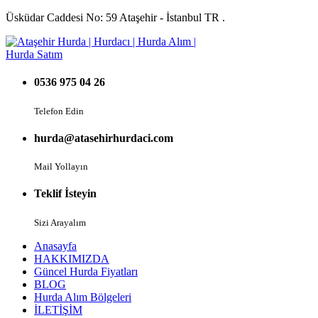
Üsküdar Caddesi No: 59 Ataşehir - İstanbul TR .
0536 975 04 26
Telefon Edin
hurda@atasehirhurdaci.com
Mail Yollayın
Teklif İsteyin
Sizi Arayalım
Anasayfa
HAKKIMIZDA
Güncel Hurda Fiyatları
BLOG
Hurda Alım Bölgeleri
İLETİŞİM