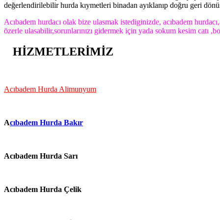
değerlendirilebilir hurda kıymetleri binadan ayıklanıp doğru geri dö
Acıbadem hurdacı olak bize ulasmak istediginizde, acıbadem hurdacı
özerle ulasabilir,sorunlarınızı gidermek için yada sokum kesim catı ,
HİZMETLERİMİZ
Acıbadem Hurda Alimunyum
A
cıbadem Hurda Bakır
Acıbadem Hurda Sarı
Acıbadem Hurda Çelik