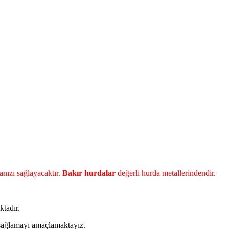
nızı sağlayacaktır.
Bakır hurdalar
değerli hurda metallerindendir.
tadır.
a sağlamayı amaçlamaktayız.