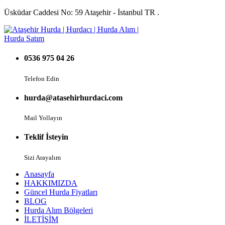
Üsküdar Caddesi No: 59 Ataşehir - İstanbul TR .
0536 975 04 26
Telefon Edin
hurda@atasehirhurdaci.com
Mail Yollayın
Teklif İsteyin
Sizi Arayalım
Anasayfa
HAKKIMIZDA
Güncel Hurda Fiyatları
BLOG
Hurda Alım Bölgeleri
İLETİŞİM