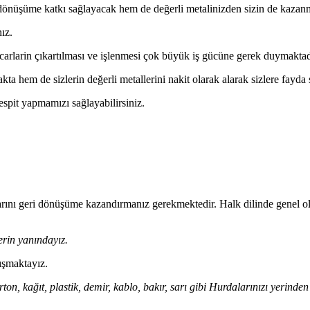
 dönüşüme katkı sağlayacak hem de değerli metalinizden sizin de kazanm
ız.
arlarin çıkartılması ve işlenmesi çok büyük iş gücüne gerek duymaktad
a hem de sizlerin değerli metallerini nakit olarak alarak sizlere fayd
tespit yapmamızı sağlayabilirsiniz.
ıklarını geri dönüşüme kazandırmanız gerekmektedir. Halk dilinde genel ol
erin yanındayız.
ışmaktayız.
on, kağıt, plastik, demir, kablo, bakır, sarı gibi Hurdalarınızı yerinde