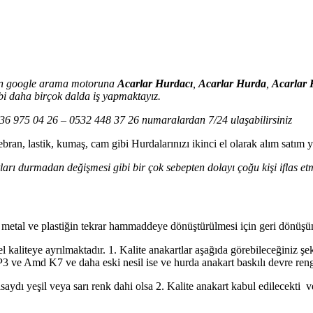
için google arama motoruna
Acarlar Hurdacı
,
Acarlar Hurda
,
Acarlar 
ibi daha birçok dalda iş yapmaktayız.
 0536 975 04 26 – 0532 448 37 26 numaralardan 7/24 ulaşabilirsiniz
bran, lastik, kumaş, cam gibi Hurdalarınızı ikinci el olarak alım satım
ları durmadan değişmesi gibi bir çok sebepten dolayı çoğu kişi iflas etmi
, metal ve plastiğin tekrar hammaddeye dönüştürülmesi için geri dönüşüm 
 kaliteye ayrılmaktadır. 1. Kalite anakartlar aşağıda görebileceğiniz şek
 P3 ve Amd K7 ve daha eski nesil ise ve hurda anakart baskılı devre rengi
saydı yeşil veya sarı renk dahi olsa 2. Kalite anakart kabul edilecekti 