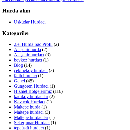
Hurda alım
Üsküdar Hurdacı
Kategoriler
2.el Hurda Sac Profil
(2)
Ataşehir hurda
(2)
Ataşehir hurdacı
(3)
beykoz hurdacı
(1)
Blog
(14)
çekmeköy hurdacı
(3)
fatih hurdacı
(1)
Genel
(45)
Güngören Hurdacı
(1)
Hizmet Bölgelerimiz
(116)
kadıkoy hurdacılar
(2)
Kavacık Hurdacı
(1)
Maltepe hurda
(1)
Maltepe hurdacı
(3)
Maltepe hurdacılar
(1)
Şekerpınar Hurdacı
(1)
tepeüstü hurdacı
(1)