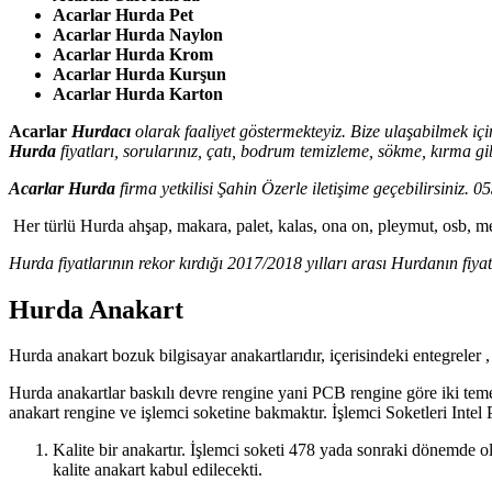
Acarlar Hurda Pet
Acarlar Hurda Naylon
Acarlar Hurda Krom
Acarlar Hurda Kurşun
Acarlar Hurda Karton
Acarlar
Hurdacı
olarak faaliyet göstermekteyiz. Bize ulaşabilmek 
Hurda
fiyatları, sorularınız, çatı, bodrum temizleme, sökme, kırma g
Acarlar Hurda
firma yetkilisi Şahin Özerle iletişime geçebilirsiniz.
Her türlü Hurda ahşap, makara, palet, kalas, ona on, pleymut, osb, me
Hurda fiyatlarının rekor kırdığı 2017/2018 yılları arası Hurdanın fiyat
Hurda Anakart
Hurda anakart bozuk bilgisayar anakartlarıdır, içerisindeki entegreler 
Hurda anakartlar baskılı devre rengine yani PCB rengine göre iki temel
anakart rengine ve işlemci soketine bakmaktır. İşlemci Soketleri Intel
Kalite bir anakartır. İşlemci soketi 478 yada sonraki dönemde ol
kalite anakart kabul edilecekti.