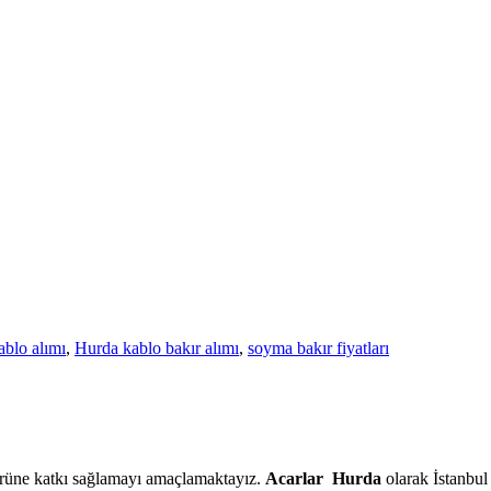
blo alımı
,
Hurda kablo bakır alımı
,
soyma bakır fiyatları
törüne katkı sağlamayı amaçlamaktayız.
Acarlar Hurda
olarak İstanbul 