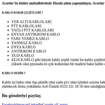
Acarlar’in bütün mahallelerinde Hurda alımı yapmaktayız. Acarlar H
KABLO BAKIR ÇEŞİTLERİ ?
YER ALTI KABLOLARI
PTT KABLOLARI
YAĞLI PTT KABLOLARI
ENYAH ANTİKROM KABLO
FARE YEMEZ KABLO
YANMAZ KABLO
ENYA KABLO
ANTİKROM KABLO
3X10 KABLO
4X16 KABLO gibi birçok kablo çeşidi vardır bu kablo çeşitleri 
yüksek olan piyasada en çok kullanılan bir madeni bakır kablo ç
KABLO NEDİR ?
Kablo içi bakır olan dışı plastik olan yada pvc olan içinden soyma bakı
olabilecek firma yetkilimiz Arif Öztürk 0533 211 18 50 den istediğini
Bu gönderiyi paylaş
Facebook
heyecan
LinkedIn
Google +
E-posta