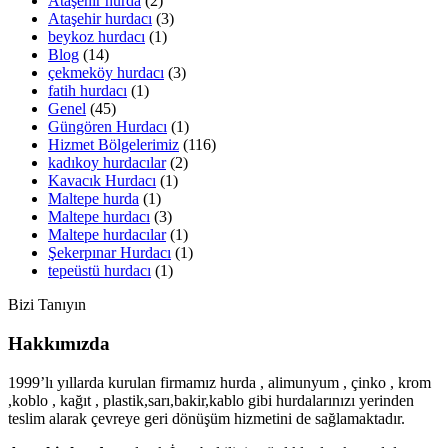
Ataşehir hurda
(2)
Ataşehir hurdacı
(3)
beykoz hurdacı
(1)
Blog
(14)
çekmeköy hurdacı
(3)
fatih hurdacı
(1)
Genel
(45)
Güngören Hurdacı
(1)
Hizmet Bölgelerimiz
(116)
kadıkoy hurdacılar
(2)
Kavacık Hurdacı
(1)
Maltepe hurda
(1)
Maltepe hurdacı
(3)
Maltepe hurdacılar
(1)
Şekerpınar Hurdacı
(1)
tepeüstü hurdacı
(1)
Bizi Tanıyın
Hakkımızda
1999’lı yıllarda kurulan firmamız hurda , alimunyum , çinko , krom
,koblo , kağıt , plastik,sarı,bakir,kablo gibi hurdalarınızı yerinden
teslim alarak çevreye geri dönüşüm hizmetini de sağlamaktadır.