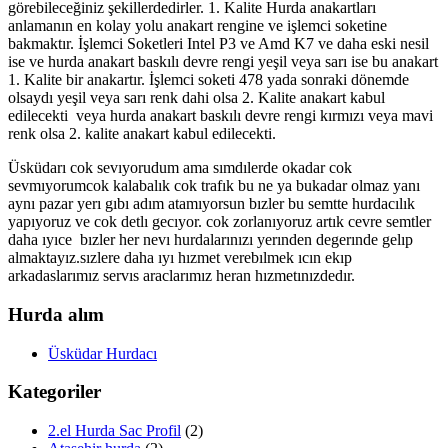
görebileceğiniz şekillerdedirler. 1. Kalite Hurda anakartları
anlamanın en kolay yolu anakart rengine ve işlemci soketine
bakmaktır. İşlemci Soketleri Intel P3 ve Amd K7 ve daha eski nesil
ise ve hurda anakart baskılı devre rengi yeşil veya sarı ise bu anakart
1. Kalite bir anakartır. İşlemci soketi 478 yada sonraki dönemde
olsaydı yeşil veya sarı renk dahi olsa 2. Kalite anakart kabul
edilecekti veya hurda anakart baskılı devre rengi kırmızı veya mavi
renk olsa 2. kalite anakart kabul edilecekti.
Üsküdarı cok sevıyorudum ama sımdılerde okadar cok
sevmıyorumcok kalabalık cok trafık bu ne ya bukadar olmaz yanı
aynı pazar yerı gıbı adım atamıyorsun bızler bu semtte hurdacılık
yapıyoruz ve cok detlı gecıyor. cok zorlanıyoruz artık cevre semtler
daha ıyıce bızler her nevı hurdalarınızı yerınden degerınde gelıp
almaktayız.sızlere daha ıyı hızmet verebılmek ıcın ekıp
arkadaslarımız servıs araclarımız heran hızmetınızdedır.
Hurda alım
Üsküdar Hurdacı
Kategoriler
2.el Hurda Sac Profil
(2)