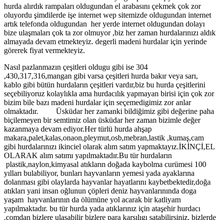
hurda alırdık rampaları oldugundan el arabasını çekmek çok zor
oluyordu şimdilerde işe internet wep sitemizde oldugundan internet
artık telefonda oldugundan her yerde internet oldugundan dolayı
bize ulaşmaları çok ta zor olmuyor ,biz her zaman hurdalarınızı aldık
almayada devam etmekteyiz. degerli madeni hurdalar için yerinde
görerek fiyat vermekteyiz.
Nasıl pazlanmazın çeşitleri oldugu gibi ise 304
,430,317,316,mangan gibi varsa çeşitleri hurda bakır veya sarı,
kablo gibi bütün hurdaların çeşitleri vardır,biz bu hurda çeşitlerini
seçebiliyoruz kolaylıkla ama hurdacılık yapmayan birisi için çok zor
bizim bile bazı madeni hurdalar için seçemedigimiz zor anlar
olmaktadır. Üsküdar her zamanki bildiğimiz gibi değerine paha
biçilemeyen bir semtimiz olan üsküdar her zaman bizimle değer
kazanmaya devam ediyor.Her türlü hurda ahşap
makara,palet,kalas,onaon,pleymut,osb,mebran,lastik ,kumaş,cam
gibi hurdalarınızı ikinciel olarak alım satım yapmaktayız.İKİNÇİ,EL
OLARAK alım satımı yapılmaktadır.Bu tür hurdaların
plastik,naylon,kimyasal atıkların doğada kaybolma curümesi 100
yılları bulabiliyor, bunları hayvanların yemesi yada ayaklarına
dolanması gibi olaylarda hayvanlar hayatlarını kaybetbektedir,doğa
atıkları yani insan oğlunun çöpleri deniz hayvanlarınında doga
yaşam hayvanlarının da ölümüne yol acarak bir katliyam
yapılmaktadır. bu tür hurda yada atıklarınız için ataşehir hurdacı
.comdan bizlere ulaşabilir bizlere para karşılıgı satabilirsiniz, bizlerde