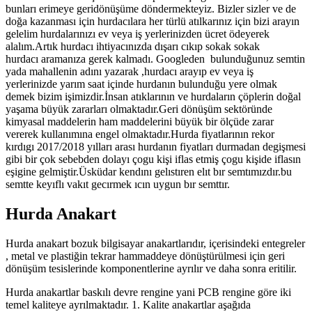
bunları erimeye geridönüşüme döndermekteyiz. Bizler sizler ve de
doğa kazanması için hurdacılara her türlü atılkarınız için bizi arayın
gelelim hurdalarınızı ev veya iş yerlerinizden ücret ödeyerek
alalım.Artık hurdacı ihtiyacınızda dışarı cıkıp sokak sokak
hurdacı aramanıza gerek kalmadı. Googleden bulunduğunuz semtin
yada mahallenin adını yazarak ,hurdacı arayıp ev veya iş
yerlerinizde yarım saat içinde hurdanın bulunduğu yere olmak
demek bizim işimizdir.İnsan atıklarının ve hurdaların çöplerin doğal
yaşama büyük zararları olmaktadır.Geri dönüşüm sektöründe
kimyasal maddelerin ham maddelerini büyük bir ölçüde zarar
vererek kullanımına engel olmaktadır.Hurda fiyatlarının rekor
kırdıgı 2017/2018 yılları arası hurdanın fiyatları durmadan degişmesi
gibi bir çok sebebden dolayı çogu kişi iflas etmiş çogu kişide iflasın
eşigine gelmiştir.Üsküdar kendını gelıstıren elıt bır semtımızdır.bu
semtte keyıflı vakıt gecırmek ıcın uygun bır semttır.
Hurda Anakart
Hurda anakart bozuk bilgisayar anakartlarıdır, içerisindeki entegreler
, metal ve plastiğin tekrar hammaddeye dönüştürülmesi için geri
dönüşüm tesislerinde komponentlerine ayrılır ve daha sonra eritilir.
Hurda anakartlar baskılı devre rengine yani PCB rengine göre iki
temel kaliteye ayrılmaktadır. 1. Kalite anakartlar aşağıda