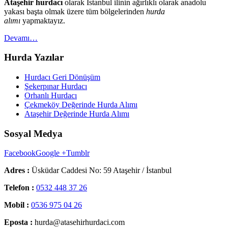
Ataşehir hurdacı
olarak İstanbul ilinin ağırlıklı olarak anadolu
yakası başta olmak üzere tüm bölgelerinden
hurda
alımı
yapmaktayız.
Devamı…
Hurda Yazılar
Hurdacı Geri Dönüşüm
Şekerpınar Hurdacı
Orhanlı Hurdacı
Çekmeköy Değerinde Hurda Alımı
Ataşehir Değerinde Hurda Alımı
Sosyal Medya
Facebook
Google +
Tumblr
Adres :
Üsküdar Caddesi No: 59 Ataşehir / İstanbul
Telefon :
0532 448 37 26
Mobil :
0536 975 04 26
Eposta :
hurda@atasehirhurdaci.com