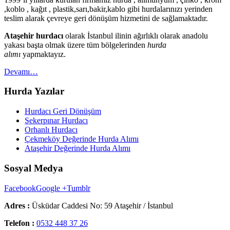
,koblo , kağıt , plastik,sarı,bakir,kablo gibi hurdalarınızı yerinden
teslim alarak çevreye geri dönüşüm hizmetini de sağlamaktadır.
Ataşehir hurdacı
olarak İstanbul ilinin ağırlıklı olarak anadolu
yakası başta olmak üzere tüm bölgelerinden
hurda
alımı
yapmaktayız.
Devamı…
Hurda Yazılar
Hurdacı Geri Dönüşüm
Şekerpınar Hurdacı
Orhanlı Hurdacı
Çekmeköy Değerinde Hurda Alımı
Ataşehir Değerinde Hurda Alımı
Sosyal Medya
Facebook
Google +
Tumblr
Adres :
Üsküdar Caddesi No: 59 Ataşehir / İstanbul
Telefon :
0532 448 37 26