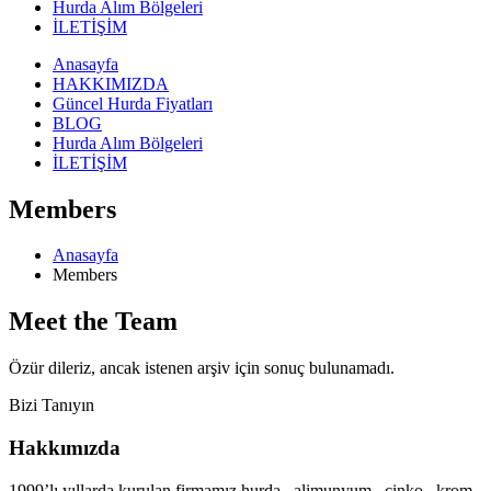
Hurda Alım Bölgeleri
İLETİŞİM
Anasayfa
HAKKIMIZDA
Güncel Hurda Fiyatları
BLOG
Hurda Alım Bölgeleri
İLETİŞİM
Members
Anasayfa
Members
Meet the
Team
Özür dileriz, ancak istenen arşiv için sonuç bulunamadı.
Bizi Tanıyın
Hakkımızda
1999’lı yıllarda kurulan firmamız hurda , alimunyum , çinko , krom