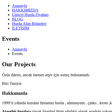
Anasayfa
HAKKIMIZDA
Güncel Hurda Fiyatları
BLOG
Hurda Alım Bölgeleri
İLETİŞİM
Events
Anasayfa
Events
Our
Projects
Özür dileriz, ancak istenen arşiv için sonuç bulunamadı.
Bizi Tanıyın
Hakkımızda
1999’lı yıllarda kurulan firmamız hurda , alimunyum , çinko , krom ,ko
Ataşehir hurdacı
olarak İstanbul ilinin ağırlıklı olarak anadolu yak