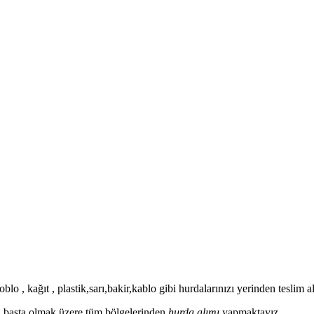
blo , kağıt , plastik,sarı,bakir,kablo gibi hurdalarınızı yerinden teslim
ası başta olmak üzere tüm bölgelerinden
hurda alımı
yapmaktayız.