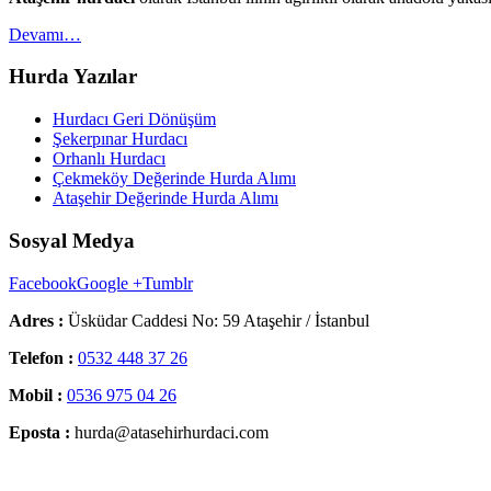
Devamı…
Hurda Yazılar
Hurdacı Geri Dönüşüm
Şekerpınar Hurdacı
Orhanlı Hurdacı
Çekmeköy Değerinde Hurda Alımı
Ataşehir Değerinde Hurda Alımı
Sosyal Medya
Facebook
Google +
Tumblr
Adres :
Üsküdar Caddesi No: 59 Ataşehir / İstanbul
Telefon :
0532 448 37 26
Mobil :
0536 975 04 26
Eposta :
hurda@atasehirhurdaci.com