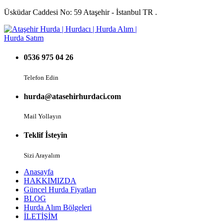
Üsküdar Caddesi No: 59 Ataşehir - İstanbul TR .
0536 975 04 26
Telefon Edin
hurda@atasehirhurdaci.com
Mail Yollayın
Teklif İsteyin
Sizi Arayalım
Anasayfa
HAKKIMIZDA
Güncel Hurda Fiyatları
BLOG
Hurda Alım Bölgeleri
İLETİŞİM