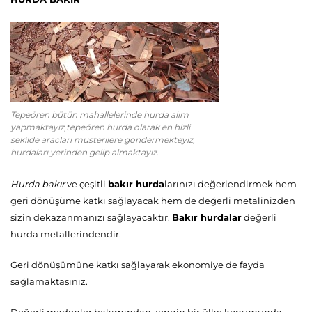
Tepeören bütün mahallelerinde hurda alım
yapmaktayız,tepeören hurda olarak en hizli
sekilde aracları musterilere gondermekteyiz,
hurdaları yerinden gelip almaktayız.
Hurda bakır
ve çeşitli
bakır hurda
larınızı değerlendirmek hem
geri dönüşüme katkı sağlayacak hem de değerli metalinizden
sizin dekazanmanızı sağlayacaktır.
Bakır hurdalar
değerli
hurda metallerindendir.
Geri dönüşümüne katkı sağlayarak ekonomiye de fayda
sağlamaktasınız.