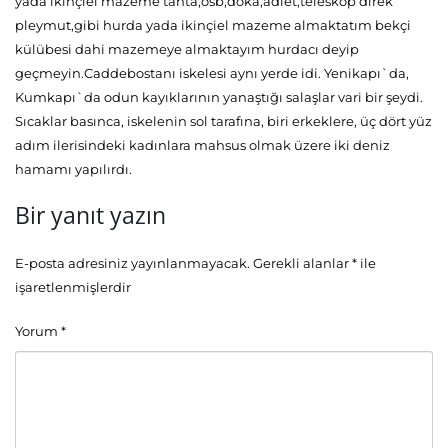
yada ikinçiel mazeme tahta,osb,doka,adlet,teleskop direk
pleymut,gibi hurda yada ikinçiel mazeme almaktatım bekçi
külübesi dahi mazemeye almaktayım hurdacı deyip
geçmeyin.Caddebostanı iskelesi aynı yerde idi. Yenikapı`da,
Kumkapı`da odun kayıklarının yanaştığı salaşlar vari bir şeydi.
Sıcaklar basınca, iskelenin sol tarafına, biri erkeklere, üç dört yüz
adım ilerisindeki kadınlara mahsus olmak üzere iki deniz
hamamı yapılırdı.
Bir yanıt yazın
E-posta adresiniz yayınlanmayacak.
Gerekli alanlar
*
ile
işaretlenmişlerdir
Yorum
*