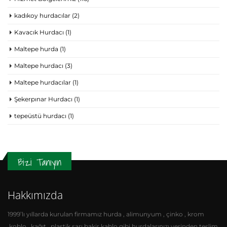
kadıkoy hurdacılar
(2)
Kavacık Hurdacı
(1)
Maltepe hurda
(1)
Maltepe hurdacı
(3)
Maltepe hurdacılar
(1)
Şekerpınar Hurdacı
(1)
tepeüstü hurdacı
(1)
Bizi Tanıyın
Hakkımızda
1999’lı yıllarda kurulan firmamız hurda , alimunyum , çinko , krom
,koblo , kağıt , plastik,sarı,bakir,kablo gibi hurdalarınızı yerinden teslim