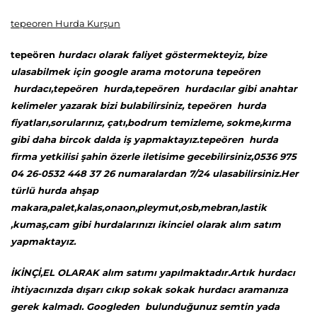
tepeoren Hurda Kurşun
tepeören
hurdacı olarak faliyet göstermekteyiz, bize
ulasabilmek için google arama motoruna tepeören
hurdacı,tepeören hurda,tepeören hurdacılar gibi anahtar
kelimeler yazarak bizi bulabilirsiniz, tepeören hurda
fiyatları,sorularınız, çatı,bodrum temizleme, sokme,kırma
gibi daha bircok dalda iş yapmaktayız.tepeören hurda
firma yetkilisi şahin özerle iletisime gecebilirsiniz,0536 975
04 26-0532 448 37 26 numaralardan 7/24 ulasabilirsiniz.Her
türlü hurda ahşap
makara,palet,kalas,onaon,pleymut,osb,mebran,lastik
,kumaş,cam gibi hurdalarınızı ikinciel olarak alım satım
yapmaktayız.
İKİNÇİ,EL OLARAK alım satımı yapılmaktadır.Artık hurdacı
ihtiyacınızda dışarı cıkıp sokak sokak hurdacı aramanıza
gerek kalmadı. Googleden bulunduğunuz semtin yada