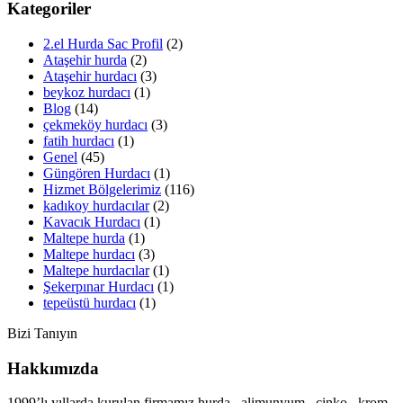
Kategoriler
2.el Hurda Sac Profil
(2)
Ataşehir hurda
(2)
Ataşehir hurdacı
(3)
beykoz hurdacı
(1)
Blog
(14)
çekmeköy hurdacı
(3)
fatih hurdacı
(1)
Genel
(45)
Güngören Hurdacı
(1)
Hizmet Bölgelerimiz
(116)
kadıkoy hurdacılar
(2)
Kavacık Hurdacı
(1)
Maltepe hurda
(1)
Maltepe hurdacı
(3)
Maltepe hurdacılar
(1)
Şekerpınar Hurdacı
(1)
tepeüstü hurdacı
(1)
Bizi Tanıyın
Hakkımızda
1999’lı yıllarda kurulan firmamız hurda , alimunyum , çinko , krom