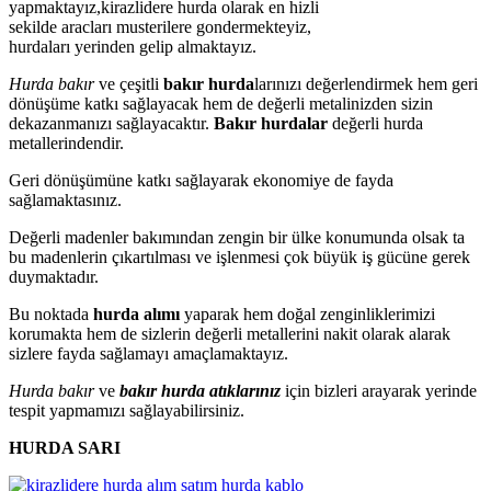
yapmaktayız,kirazlidere hurda olarak en hizli
sekilde aracları musterilere gondermekteyiz,
hurdaları yerinden gelip almaktayız.
Hurda bakır
ve çeşitli
bakır hurda
larınızı değerlendirmek hem geri
dönüşüme katkı sağlayacak hem de değerli metalinizden sizin
dekazanmanızı sağlayacaktır.
Bakır hurdalar
değerli hurda
metallerindendir.
Geri dönüşümüne katkı sağlayarak ekonomiye de fayda
sağlamaktasınız.
Değerli madenler bakımından zengin bir ülke konumunda olsak ta
bu madenlerin çıkartılması ve işlenmesi çok büyük iş gücüne gerek
duymaktadır.
Bu noktada
hurda alımı
yaparak hem doğal zenginliklerimizi
korumakta hem de sizlerin değerli metallerini nakit olarak alarak
sizlere fayda sağlamayı amaçlamaktayız.
Hurda bakır
ve
bakır hurda atıklarınız
için bizleri arayarak yerinde
tespit yapmamızı sağlayabilirsiniz.
HURDA SARI