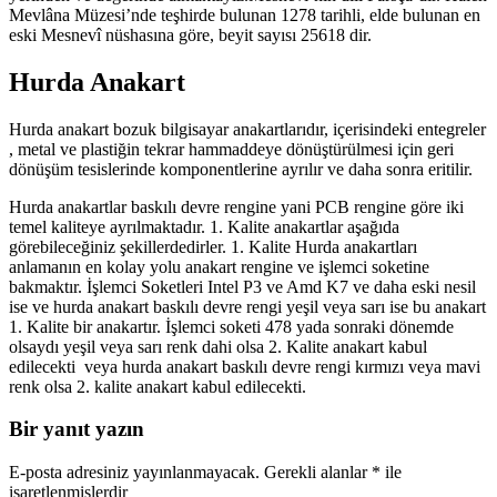
Mevlâna Müzesi’nde teşhirde bulunan 1278 tarihli, elde bulunan en
eski Mesnevî nüshasına göre, beyit sayısı 25618 dir.
Hurda Anakart
Hurda anakart bozuk bilgisayar anakartlarıdır, içerisindeki entegreler
, metal ve plastiğin tekrar hammaddeye dönüştürülmesi için geri
dönüşüm tesislerinde komponentlerine ayrılır ve daha sonra eritilir.
Hurda anakartlar baskılı devre rengine yani PCB rengine göre iki
temel kaliteye ayrılmaktadır. 1. Kalite anakartlar aşağıda
görebileceğiniz şekillerdedirler. 1. Kalite Hurda anakartları
anlamanın en kolay yolu anakart rengine ve işlemci soketine
bakmaktır. İşlemci Soketleri Intel P3 ve Amd K7 ve daha eski nesil
ise ve hurda anakart baskılı devre rengi yeşil veya sarı ise bu anakart
1. Kalite bir anakartır. İşlemci soketi 478 yada sonraki dönemde
olsaydı yeşil veya sarı renk dahi olsa 2. Kalite anakart kabul
edilecekti veya hurda anakart baskılı devre rengi kırmızı veya mavi
renk olsa 2. kalite anakart kabul edilecekti.
Bir yanıt yazın
E-posta adresiniz yayınlanmayacak.
Gerekli alanlar
*
ile
işaretlenmişlerdir