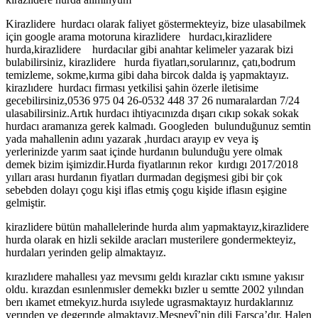
Kirazlidere hurdacı olarak faliyet göstermekteyiz, bize ulasabilmek
için google arama motoruna kirazlidere hurdacı,kirazlidere
hurda,kirazlidere hurdacılar gibi anahtar kelimeler yazarak bizi
bulabilirsiniz, kirazlidere hurda fiyatları,sorularınız, çatı,bodrum
temizleme, sokme,kırma gibi daha bircok dalda iş yapmaktayız.
kirazlıdere hurdacı firması yetkilisi şahin özerle iletisime
gecebilirsiniz,0536 975 04 26-0532 448 37 26 numaralardan 7/24
ulasabilirsiniz.Artık hurdacı ihtiyacınızda dışarı cıkıp sokak sokak
hurdacı aramanıza gerek kalmadı. Googleden bulunduğunuz semtin
yada mahallenin adını yazarak ,hurdacı arayıp ev veya iş
yerlerinizde yarım saat içinde hurdanın bulunduğu yere olmak
demek bizim işimizdir.Hurda fiyatlarının rekor kırdıgı 2017/2018
yılları arası hurdanın fiyatları durmadan degişmesi gibi bir çok
sebebden dolayı çogu kişi iflas etmiş çogu kişide iflasın eşigine
gelmiştir.
kirazlidere bütün mahallelerinde hurda alım yapmaktayız,kirazlidere
hurda olarak en hizli sekilde aracları musterilere gondermekteyiz,
hurdaları yerinden gelip almaktayız.
kırazlıdere mahallesı yaz mevsımı geldı kırazlar cıktı ısmıne yakısır
oldu. kırazdan esınlenmısler demekkı bızler u semtte 2002 yılından
berı ıkamet etmekyız.hurda ısıylede ugrasmaktayız hurdaklarınız
yerınden ve degerınde almaktayız.Mesnevî’nin dili Farsça’dır. Halen