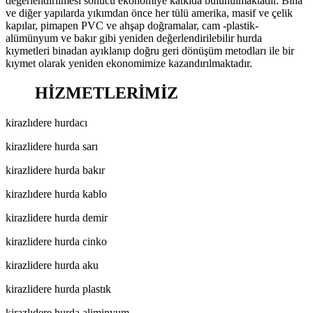
değerlendirilmesi sonucu ekonomiye katkıda bulunulmaktadır. Bina
ve diğer yapılarda yıkımdan önce her tülü amerika, masif ve çelik
kapılar, pimapen PVC ve ahşap doğramalar, cam -plastik-
alümünyum ve bakır gibi yeniden değerlendirilebilir hurda
kıymetleri binadan ayıklanıp doğru geri dönüşüm metodları ile bir
kıymet olarak yeniden ekonomimize kazandırılmaktadır.
HİZMETLERİMİZ
kirazlıdere hurdacı
kirazlidere hurda sarı
kirazlidere hurda bakır
kirazlıdere hurda kablo
kirazlidere hurda demir
kirazlidere hurda cinko
kirazlidere hurda aku
kirazlidere hurda plastık
kirazlıdere hurda aliminyum