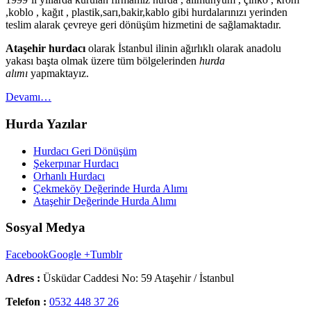
,koblo , kağıt , plastik,sarı,bakir,kablo gibi hurdalarınızı yerinden
teslim alarak çevreye geri dönüşüm hizmetini de sağlamaktadır.
Ataşehir hurdacı
olarak İstanbul ilinin ağırlıklı olarak anadolu
yakası başta olmak üzere tüm bölgelerinden
hurda
alımı
yapmaktayız.
Devamı…
Hurda Yazılar
Hurdacı Geri Dönüşüm
Şekerpınar Hurdacı
Orhanlı Hurdacı
Çekmeköy Değerinde Hurda Alımı
Ataşehir Değerinde Hurda Alımı
Sosyal Medya
Facebook
Google +
Tumblr
Adres :
Üsküdar Caddesi No: 59 Ataşehir / İstanbul
Telefon :
0532 448 37 26