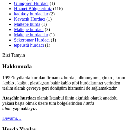
Güngören Hurdacı
(1)
Hizmet Bölgelerimiz
(116)
kadıkoy hurdacılar
(2)
Kavacık Hurdacı
(1)
Maltepe hurda
(1)
Maltepe hurdacı
(3)
Maltepe hurdacılar
(1)
Şekerpınar Hurdacı
(1)
tepeüstü hurdacı
(1)
Bizi Tanıyın
Hakkımızda
1999’lı yıllarda kurulan firmamız hurda , alimunyum , çinko , krom
,koblo , kağıt , plastik,sarı,bakir,kablo gibi hurdalarınızı yerinden
teslim alarak çevreye geri dönüşüm hizmetini de sağlamaktadır.
Ataşehir hurdacı
olarak İstanbul ilinin ağırlıklı olarak anadolu
yakası başta olmak üzere tüm bölgelerinden
hurda
alımı
yapmaktayız.
Devamı…
Hurda Yazılar