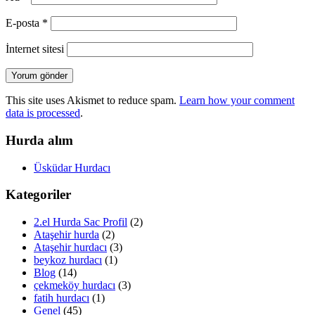
E-posta
*
İnternet sitesi
This site uses Akismet to reduce spam.
Learn how your comment
data is processed
.
Hurda alım
Üsküdar Hurdacı
Kategoriler
2.el Hurda Sac Profil
(2)
Ataşehir hurda
(2)
Ataşehir hurdacı
(3)
beykoz hurdacı
(1)
Blog
(14)
çekmeköy hurdacı
(3)
fatih hurdacı
(1)
Genel
(45)