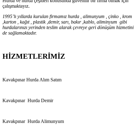
Hurda ve hurda çeşitleri konusunda güvenilir bir firma olmak için
çalışmaktayız.
1995’lı yıllarda kurulan firmamız hurda , alimunyum , çinko , krom
,karton , kağıt , plastik ,demir, sarı, bakır ,kablo, aliminyum gibi
hurdalarınızı yerinden teslim alarak çevreye geri dönüşüm hizmetini
de sağlamaktadır.
HİZMETLERİMİZ
Kavakpınar Hurda Alım Satım
Kavakpınar Hurda Demir
Kavakpınar Hurda Alimunyum