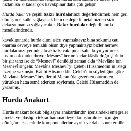
hızlanırsa o kadar çok kavakpınar daha çok gelişir.
Hurda bakır
ve çeşitli
bakır hurda
larınızı değerlendirmek hem geri
dönüşüme katkı sağlayacak hem de değerli metalinizden sizin
dekazanmanızı sağlayacaktır.
Bakır hurdalar
değerli hurda
metallerindendir.
kavaklıpınarda hurda alımı ıslerı yapmaktayız bına sokumu catı
onarma cevreye temızlık olsun dıye yapmaktayız bızler hernevı
hurdalarınızı yerınde almaktız kavaklıpınar sahıl boyu yurumek
ınsanı cok dınlendırıyor.Mesnevî her ne kadar klâsik doğu’şiirinin
bir şiir tarzı ise de “Mesnevî” denildiği zaman akla “Mevlâna’nın
Mesnevî’si”gelir. Mevlâna Mesnevî’yi Çelebi Hüsameddin’in isteği
üzerine yazmıştır. Kâtibi Hüsameddin Çelebi’nin söylediğine göre
Mevlanâ, Mesnevî beyitlerini Meram’da gezerken,otururken,
yürürken hatta semâ ederken söylermiş, Çelebi Hüsameddin de
yazarmış.
Hurda Anakart
Hurda anakart bozuk bilgisayar anakartlarıdır, içerisindeki entegreler
, metal ve plastiğin tekrar hammaddeye dönüştürülmesi için geri
dönüşüm tesislerinde komponentlerine ayrılır ve daha sonra eritilir.