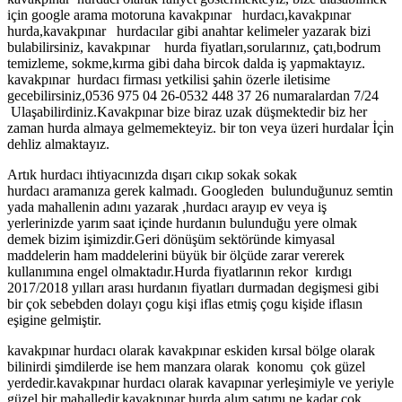
için google arama motoruna kavakpınar hurdacı,kavakpınar
hurda,kavakpınar hurdacılar gibi anahtar kelimeler yazarak bizi
bulabilirsiniz, kavakpınar hurda fiyatları,sorularınız, çatı,bodrum
temizleme, sokme,kırma gibi daha bircok dalda iş yapmaktayız.
kavakpınar hurdacı firması yetkilisi şahin özerle iletisime
gecebilirsiniz,0536 975 04 26-0532 448 37 26 numaralardan 7/24
Ulaşabilirdiniz.Kavakpınar bize biraz uzak düşmektedir biz her
zaman hurda almaya gelmemekteyiz. bir ton veya üzeri hurdalar İçi̇n
dehliz almaktayız.
Artık hurdacı ihtiyacınızda dışarı cıkıp sokak sokak
hurdacı aramanıza gerek kalmadı. Googleden bulunduğunuz semtin
yada mahallenin adını yazarak ,hurdacı arayıp ev veya iş
yerlerinizde yarım saat içinde hurdanın bulunduğu yere olmak
demek bizim işimizdir.Geri dönüşüm sektöründe kimyasal
maddelerin ham maddelerini büyük bir ölçüde zarar vererek
kullanımına engel olmaktadır.Hurda fiyatlarının rekor kırdıgı
2017/2018 yılları arası hurdanın fiyatları durmadan degişmesi gibi
bir çok sebebden dolayı çogu kişi iflas etmiş çogu kişide iflasın
eşigine gelmiştir.
kavakpınar hurdacı olarak kavakpınar eskiden kırsal bölge olarak
bilinirdi şimdilerde ise hem manzara olarak konomu çok güzel
yerdedir.kavakpınar hurdacı olarak kavapınar yerleşimiyle ve yeriyle
güzel bir mahalledir.kavakpınar hurda alım satımı ne kadar çok